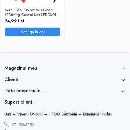
Set 2 CANBUS W5W OSRAM
LEDriving Control Unit LEDCU01-
2HFB
74,99 Lei
Adauga in cos
Magazinul meu
Clienti
Date comerciale
Suport clienti
Luni – Vineri: 09:00 – 17:00 Sâmbătă – Duminică: Închis
0745283252