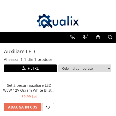
Toate Produsele
Lichide Auto
Adblue
1
2
Antigel
Auxiliare LED
Solutii Parbriz
Lichid frana
Afiseaza:
1-
1
din
1
produse
Aditivi
FILTRE
Aditivi AdBlue
Aditivi Ulei
Set 2 becuri auxiliare LED
Adtitivi combustibil
W5W 12V Osram White Blister
6000K
59,99 Lei
Soluții de Curățare
Curățare DPF
ADAUGA IN COS
Becuri Auto