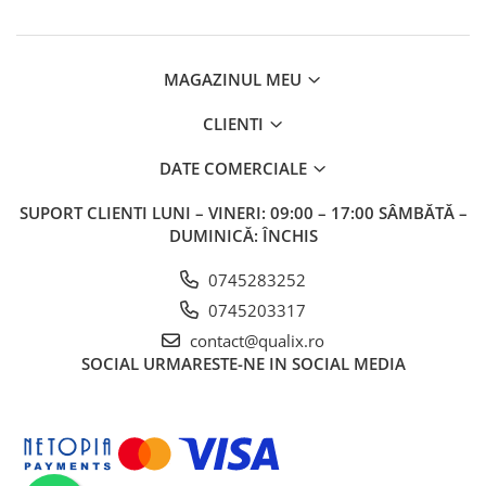
Adaptoare LED
Anulatoare eoare LED
MAGAZINUL MEU
Auxiliare Halogen
Auxiliare LED
CLIENTI
Halogen
DATE COMERCIALE
LED
SUPORT CLIENTI
LUNI – VINERI: 09:00 – 17:00 SÂMBĂTĂ –
LED Omologat RAR
DUMINICĂ: ÎNCHIS
Xenon
0745283252
Echipamente Service
Compresoare portabile
0745203317
contact@qualix.ro
Intretinere baterie si sisteme
SOCIAL
URMARESTE-NE IN SOCIAL MEDIA
electrice
Truse de Scule
Vopsitorie
Restaurare Faruri