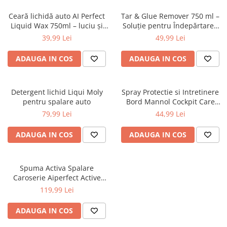
Ceară lichidă auto AI Perfect
Tar & Glue Remover 750 ml –
Liquid Wax 750ml – luciu și
Soluție pentru Îndepărtarea
protecție hidrofobă
Gudronului, Adezivilor și
39,99 Lei
49,99 Lei
Rășinilor
ADAUGA IN COS
ADAUGA IN COS
Detergent lichid Liqui Moly
Spray Protectie si Intretinere
pentru spalare auto
Bord Mannol Cockpit Care
Vanilie 250ml – Luciu,
79,99 Lei
44,99 Lei
Antistatic, Anti-Fisurare,
Plastic si Cauciuc Interior
ADAUGA IN COS
ADAUGA IN COS
Exterior
Spuma Activa Spalare
Caroserie Aiperfect Active
Foam 5L – Indeparteaza
119,99 Lei
Depunerile de Trafic, Confera
Luciu, Sigura pe Crom, Plastic
ADAUGA IN COS
si Cauciuc