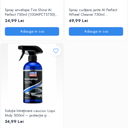
Spray anvelope Tire Shine AI
Spray curățare jante AI Perfect
Perfect 750ml (100AIPCTS750) –
Wheel Cleaner 750ml
luciu și protecție UV
(100AIPCWC750) – îndepărtează
24,99 Lei
49,99 Lei
praful de frână
Adauga in cos
Adauga in cos
Soluție întreținere cauciuc Liqui
Moly 500ml – protecție și
elasticitate
54,99 Lei