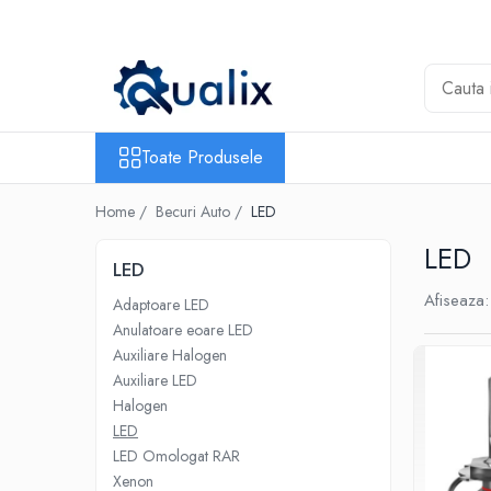
Toate Produsele
Lichide Auto
Adblue
Toate Produsele
Antigel
Home /
Becuri Auto /
LED
Solutii Parbriz
Lichid frana
LED
LED
Aditivi
Afiseaza:
Adaptoare LED
Aditivi AdBlue
Anulatoare eoare LED
Aditivi Ulei
Auxiliare Halogen
Adtitivi combustibil
Auxiliare LED
Halogen
Soluții de Curățare
LED
Curățare DPF
LED Omologat RAR
Becuri Auto
Xenon