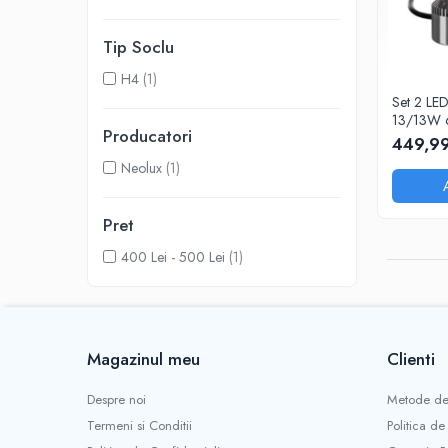
Adaptoare LED
Anulatoare eoare LED
Tip Soclu
Auxiliare Halogen
H4
(1)
Set 2 LE
Auxiliare LED
13/13W
Producatori
Halogen
449,99
LED
Neolux
(1)
LED Omologat RAR
Pret
Xenon
400 Lei - 500 Lei
(1)
Echipamente Service
Compresoare portabile
Intretinere baterie si sisteme
electrice
Magazinul meu
Clienti
Truse de Scule
Vopsitorie
Despre noi
Metode de
Termeni si Conditii
Politica de
Restaurare Faruri