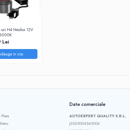
D-uri H4 Neolux 12V
 6000K
 Lei
Adauga in cos
Date comerciale
 Plata
AUTOEXPERT QUALITY S.R.L.
 Retur
J2025004540006