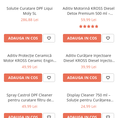
Solutie Curatare DPF Liqui
Aditiv Motorină KROSS Diesel
Moly 5L
Detox Premium 500 ml –
Curățare Injectoare, DPF, EGR
286,88 Lei
59,99 Lei
și Turbo
ADAUGA IN COS
ADAUGA IN COS
Aditiv Protecție Ceramică
Aditiv Curățare Injectoare
Motor KROSS Ceramic Engine
Diesel KROSS Diesel Injector
Protector 250 ml
Cleaner 250 ml
49,99 Lei
39,99 Lei
ADAUGA IN COS
ADAUGA IN COS
Spray Castrol DPF Cleaner
Display Cleaner 750 ml –
pentru curatare filtru de
Soluție pentru Curățarea
particule 400 ml
Ecranelor Auto
49,99 Lei
24,99 Lei
ADAUGA IN COS
ADAUGA IN COS