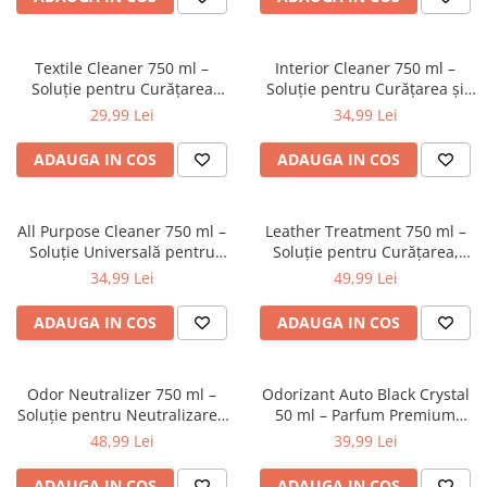
Textile Cleaner 750 ml –
Interior Cleaner 750 ml –
Soluție pentru Curățarea
Soluție pentru Curățarea și
Tapițeriei Auto, Mochetelor și
Protejarea Plasticului,
29,99 Lei
34,99 Lei
Covoarelor
Vinylului și Lemnului din
Interiorul Auto
ADAUGA IN COS
ADAUGA IN COS
All Purpose Cleaner 750 ml –
Leather Treatment 750 ml –
Soluție Universală pentru
Soluție pentru Curățarea,
Curățarea Interiorului Auto și
Hidratarea și Protejarea Pielii
34,99 Lei
49,99 Lei
a Suprafețelor Multiple
Auto
ADAUGA IN COS
ADAUGA IN COS
Odor Neutralizer 750 ml –
Odorizant Auto Black Crystal
Soluție pentru Neutralizarea
50 ml – Parfum Premium
Mirosurilor Neplăcute din
pentru Interior Auto
48,99 Lei
39,99 Lei
Interiorul Auto
ADAUGA IN COS
ADAUGA IN COS