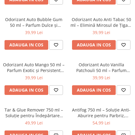
Odorizant Auto Bubble Gum
Odorizant Auto Anti Tabac 50
50 ml – Parfum Dulce și
ml – Elimină Mirosul de Țigară
Persistent pentru Interior
și Improspătează Interiorul
39,99 Lei
39,99 Lei
Auto
ADAUGA IN COS
ADAUGA IN COS
Odorizant Auto Mango 50 ml –
Odorizant Auto Vanilla
Parfum Exotic și Persistent
Patchouli 50 ml – Parfum
pentru Interior Auto
Elegant și Persistent pentru
39,99 Lei
39,99 Lei
Interior Auto
ADAUGA IN COS
ADAUGA IN COS
Tar & Glue Remover 750 ml –
Antifog 750 ml – Soluție Anti-
Soluție pentru Îndepărtarea
Aburire pentru Parbriz,
Gudronului, Adezivilor și
Geamuri și Oglinzi Auto
49,99 Lei
54,99 Lei
Rășinilor