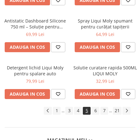
ADAUGA IN COS
ADAUGA IN COS
Antistatic Dashboard Silicone
Spray Liqui Moly spumant
750 ml – Soluție pentru
pentru curăţat tapiţerii
Curățarea și Protejarea
69,99 Lei
64,99 Lei
Bordului și a Suprafețelor
Interioare
ADAUGA IN COS
ADAUGA IN COS
Detergent lichid Liqui Moly
Solutie curatare rapida 500ML
pentru spalare auto
LIQUI MOLY
79,99 Lei
32,99 Lei
ADAUGA IN COS
ADAUGA IN COS
1
3
4
5
6
7
21
...
...