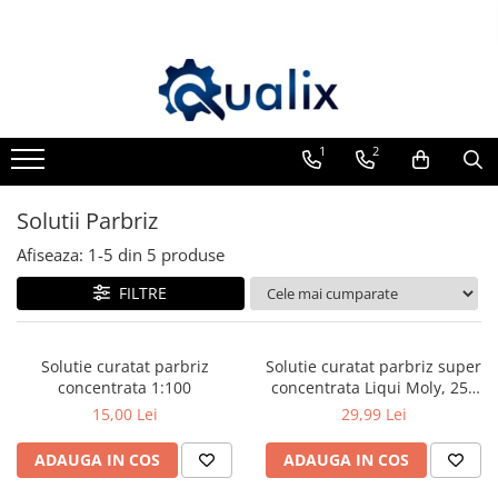
Lichide Auto
Aditivi
Becuri Auto
Echipamente Service
Intretinere Auto
Siguranta Auto
Ulei Motor
Adblue
Aditivi AdBlue
Adaptoare LED
Compresoare portabile
Chimice Auto
Kituri siguranta
0W12
Antigel
Aditivi Ulei
Anulatoare eoare LED
Intretinere baterie si sisteme
Etansanti Auto
0W20
1
2
electrice
Lubrifianti Multifunctionali
Solutii Parbriz
Adtitivi combustibil
Auxiliare Halogen
0W30
Truse de Scule
Solutii curatare componente
Lichid frana
Soluții de Curățare
Auxiliare LED
0W40
Solutii Parbriz
mecanice
Vopsitorie
Curățare DPF
Halogen
10W40
Spray frane/ambreiaj
Afiseaza:
1-
5
din
5
produse
Restaurare Faruri
LED
Vaseline si Unsori Auto
5W20
FILTRE
Cosmetica Auto
LED Omologat RAR
5W30
Bureti,Lavete,Accesorii
Xenon
5W40
Solutie curatat parbriz
Solutie curatat parbriz super
Intretinere exterior
concentrata 1:100
concentrata Liqui Moly, 250
Intretinere interior
ml
15,00 Lei
29,99 Lei
Jante si Anvelope
Odorizante Auto
ADAUGA IN COS
ADAUGA IN COS