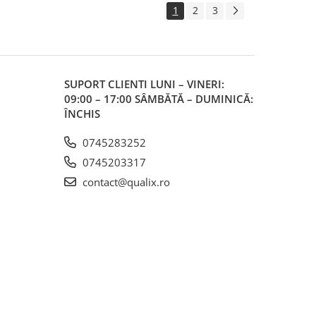
1
2
3
SUPORT CLIENTI
LUNI – VINERI:
09:00 – 17:00 SÂMBĂTĂ – DUMINICĂ:
ÎNCHIS
0745283252
0745203317
contact@qualix.ro