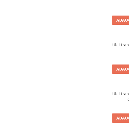
Intretinere Auto
Chimice Auto
Etansanti Auto
ADAUG
Lubrifianti Multifunctionali
Solutii curatare componente
mecanice
Ulei tr
Spray frane/ambreiaj
Vaseline si Unsori Auto
Cosmetica Auto
ADAUG
Bureti,Lavete,Accesorii
Intretinere exterior
Intretinere interior
Jante si Anvelope
Ulei tr
Odorizante Auto
Siguranta Auto
Kituri siguranta
ADAUG
Ulei Motor