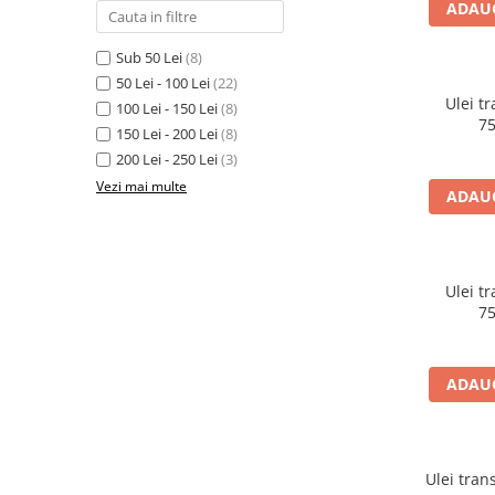
ADAUG
Adaptoare LED
Anulatoare eoare LED
Sub 50 Lei
(8)
Auxiliare Halogen
50 Lei - 100 Lei
(22)
Ulei t
100 Lei - 150 Lei
(8)
Auxiliare LED
7
150 Lei - 200 Lei
(8)
Halogen
200 Lei - 250 Lei
(3)
LED
Vezi mai multe
ADAUG
LED Omologat RAR
Xenon
Echipamente Service
Ulei t
7
Compresoare portabile
Intretinere baterie si sisteme
electrice
ADAUG
Truse de Scule
Vopsitorie
Restaurare Faruri
Ulei tra