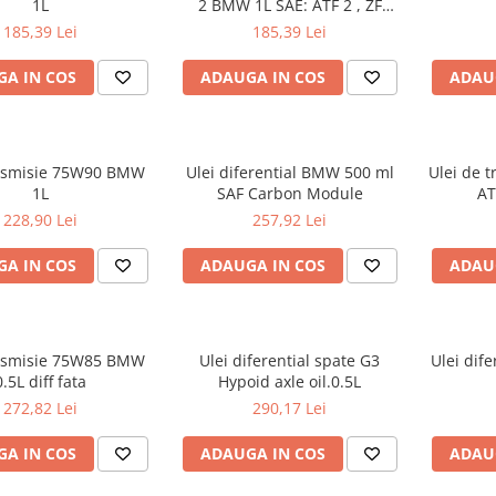
1L
2 BMW 1L SAE: ATF 2 , ZF
LifeGuardFluid 6 Aplicatii:
185,39 Lei
185,39 Lei
transmisii automate ZF 6HP
A IN COS
ADAUGA IN COS
ADAU
ansmisie 75W90 BMW
Ulei diferential BMW 500 ml
Ulei de 
1L
SAF Carbon Module
AT
228,90 Lei
257,92 Lei
A IN COS
ADAUGA IN COS
ADAU
ansmisie 75W85 BMW
Ulei diferential spate G3
Ulei dif
0.5L diff fata
Hypoid axle oil.0.5L
272,82 Lei
290,17 Lei
A IN COS
ADAUGA IN COS
ADAU