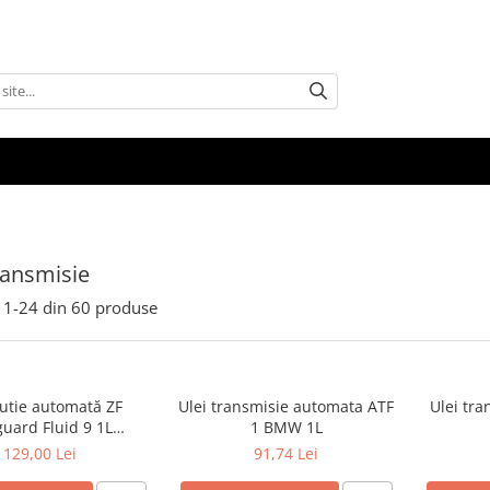
ransmisie
1-
24
din
60
produse
cutie automată ZF
Ulei transmisie automata ATF
Ulei tr
guard Fluid 9 1L
1 BMW 1L
.001) – ATF ZF 8/9HP,
129,00 Lei
91,74 Lei
OEM