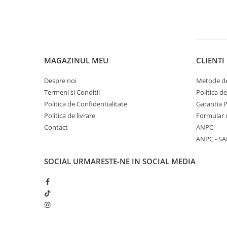
0W12
0W20
0W30
0W40
MAGAZINUL MEU
CLIENTI
10W40
Despre noi
Metode de
5W20
Termeni si Conditii
Politica d
5W30
Politica de Confidentialitate
Garantia 
5W40
Politica de livrare
Formular 
Contact
ANPC
Ulei Transmisie
ANPC - SA
SOCIAL
URMARESTE-NE IN SOCIAL MEDIA