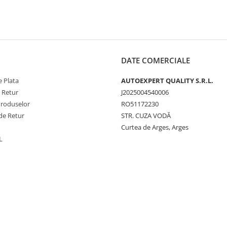
DATE COMERCIALE
 Plata
AUTOEXPERT QUALITY S.R.L.
e Retur
J2025004540006
Produselor
RO51172230
de Retur
STR. CUZA VODĂ
Curtea de Arges, Arges
L