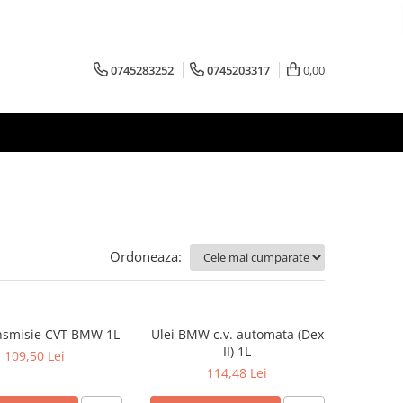
0745283252
0745203317
0,00
Ordoneaza:
ansmisie CVT BMW 1L
Ulei BMW c.v. automata (Dex
II) 1L
109,50 Lei
114,48 Lei