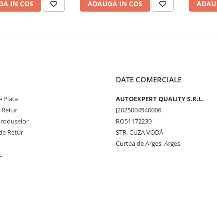
A IN COS
ADAUGA IN COS
ADAU
DATE COMERCIALE
 Plata
AUTOEXPERT QUALITY S.R.L.
e Retur
J2025004540006
Produselor
RO51172230
de Retur
STR. CUZA VODĂ
Curtea de Arges, Arges
L