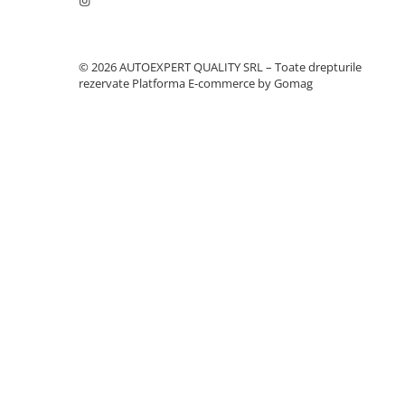
Intretinere Auto
Chimice Auto
Etansanti Auto
© 2026 AUTOEXPERT QUALITY SRL – Toate drepturile
Lubrifianti Multifunctionali
rezervate
Platforma E-commerce by Gomag
Solutii curatare componente
mecanice
Spray frane/ambreiaj
Vaseline si Unsori Auto
Cosmetica Auto
Bureti,Lavete,Accesorii
Intretinere exterior
Intretinere interior
Jante si Anvelope
Odorizante Auto
Siguranta Auto
Kituri siguranta
Ulei Motor