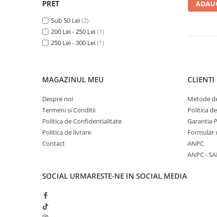
PRET
ADAUG
Adaptoare LED
Anulatoare eoare LED
Sub 50 Lei
(2)
200 Lei - 250 Lei
(1)
Auxiliare Halogen
250 Lei - 300 Lei
(1)
Auxiliare LED
Halogen
MAGAZINUL MEU
CLIENTI
LED
LED Omologat RAR
Despre noi
Metode de
Termeni si Conditii
Politica d
Xenon
Politica de Confidentialitate
Garantia 
Echipamente Service
Politica de livrare
Formular 
Compresoare portabile
Contact
ANPC
Intretinere baterie si sisteme
ANPC - SA
electrice
SOCIAL
URMARESTE-NE IN SOCIAL MEDIA
Truse de Scule
Vopsitorie
Restaurare Faruri