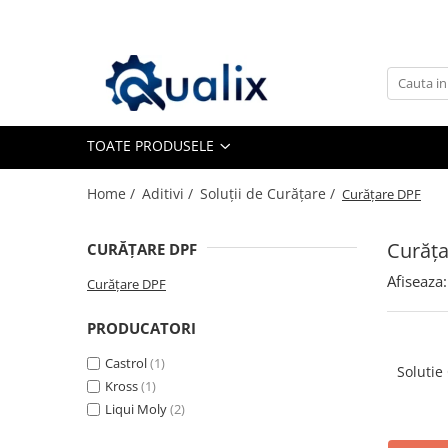
Toate Produsele
Lichide Auto
Adblue
TOATE PRODUSELE
Antigel
Home /
Aditivi /
Soluții de Curățare /
Curățare DPF
Solutii Parbriz
Lichid frana
Curăț
CURĂȚARE DPF
Aditivi
Afiseaza:
Aditivi AdBlue
Curățare DPF
Aditivi Ulei
PRODUCATORI
Adtitivi combustibil
Castrol
(1)
Solutie
Soluții de Curățare
Kross
(1)
Curățare DPF
Liqui Moly
(2)
Becuri Auto