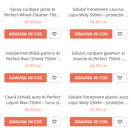
Spray curățare jante AI
Soluție întreținere cauciuc
Perfect Wheel Cleaner 750ml
Liqui Moly 500ml – protecție și
(100AIPCWC750) –
elasticitate
49,99 Lei
54,99 Lei
îndepărtează praful de frână
ADAUGA IN COS
ADAUGA IN COS
Soluție hidrofobă parbriz AI
Soluție curățare geamuri și
Perfect Rain Shield 750ml –
insecte AI Perfect 750ml –
efect anti-ploaie
degresant parbriz
24,99 Lei
34,99 Lei
ADAUGA IN COS
ADAUGA IN COS
Ceară lichidă auto AI Perfect
Soluție întreținere plastic auto
Liquid Wax 750ml – luciu și
Liqui Moly 250ml – protecție și
protecție hidrofobă
efect antistatic
39,99 Lei
59,99 Lei
ADAUGA IN COS
ADAUGA IN COS