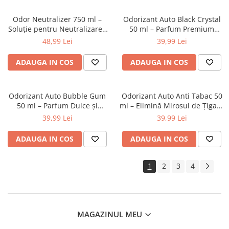
Odor Neutralizer 750 ml –
Odorizant Auto Black Crystal
Soluție pentru Neutralizarea
50 ml – Parfum Premium
Mirosurilor Neplăcute din
pentru Interior Auto
48,99 Lei
39,99 Lei
Interiorul Auto
ADAUGA IN COS
ADAUGA IN COS
Odorizant Auto Bubble Gum
Odorizant Auto Anti Tabac 50
50 ml – Parfum Dulce și
ml – Elimină Mirosul de Țigară
Persistent pentru Interior
și Improspătează Interiorul
39,99 Lei
39,99 Lei
Auto
ADAUGA IN COS
ADAUGA IN COS
1
2
3
4
MAGAZINUL MEU