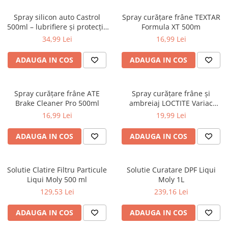
Spray silicon auto Castrol
Spray curățare frâne TEXTAR
500ml – lubrifiere și protecție
Formula XT 500m
plastic, cauciuc
34,99 Lei
16,99 Lei
ADAUGA IN COS
ADAUGA IN COS
Spray curățare frâne ATE
Spray curățare frâne și
Brake Cleaner Pro 500ml
ambreiaj LOCTITE Variac
500ml
16,99 Lei
19,99 Lei
ADAUGA IN COS
ADAUGA IN COS
Solutie Clatire Filtru Particule
Solutie Curatare DPF Liqui
Liqui Moly 500 ml
Moly 1L
129,53 Lei
239,16 Lei
ADAUGA IN COS
ADAUGA IN COS