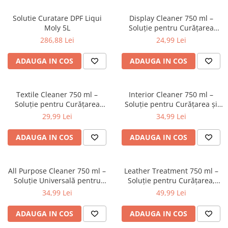
Solutie Curatare DPF Liqui
Display Cleaner 750 ml –
Moly 5L
Soluție pentru Curățarea
Ecranelor Auto
286,88 Lei
24,99 Lei
ADAUGA IN COS
ADAUGA IN COS
Textile Cleaner 750 ml –
Interior Cleaner 750 ml –
Soluție pentru Curățarea
Soluție pentru Curățarea și
Tapițeriei Auto, Mochetelor și
Protejarea Plasticului,
29,99 Lei
34,99 Lei
Covoarelor
Vinylului și Lemnului din
Interiorul Auto
ADAUGA IN COS
ADAUGA IN COS
All Purpose Cleaner 750 ml –
Leather Treatment 750 ml –
Soluție Universală pentru
Soluție pentru Curățarea,
Curățarea Interiorului Auto și
Hidratarea și Protejarea Pielii
34,99 Lei
49,99 Lei
a Suprafețelor Multiple
Auto
ADAUGA IN COS
ADAUGA IN COS