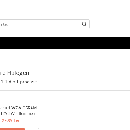
are Halogen
1-
1
din
1
produse
 becuri W2W OSRAM
 12V 2W – Iluminare
bord
29,99 Lei