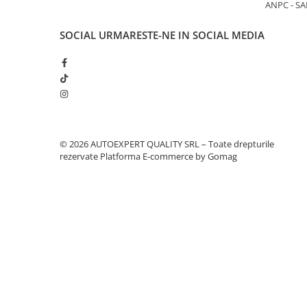
Intretinere Auto
ANPC - SA
Chimice Auto
SOCIAL
URMARESTE-NE IN SOCIAL MEDIA
Etansanti Auto
Lubrifianti Multifunctionali
Solutii curatare componente
mecanice
Spray frane/ambreiaj
Vaseline si Unsori Auto
© 2026 AUTOEXPERT QUALITY SRL – Toate drepturile
Cosmetica Auto
rezervate
Platforma E-commerce by Gomag
Bureti,Lavete,Accesorii
Intretinere exterior
Intretinere interior
Jante si Anvelope
Odorizante Auto
Siguranta Auto
Kituri siguranta
Ulei Motor