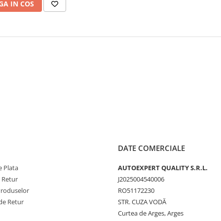
A IN COS
DATE COMERCIALE
 Plata
AUTOEXPERT QUALITY S.R.L.
e Retur
J2025004540006
Produselor
RO51172230
de Retur
STR. CUZA VODĂ
Curtea de Arges, Arges