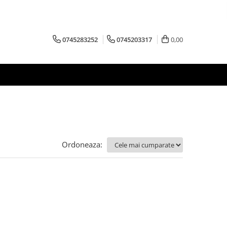
0745283252
0745203317
0,00
Ordoneaza: