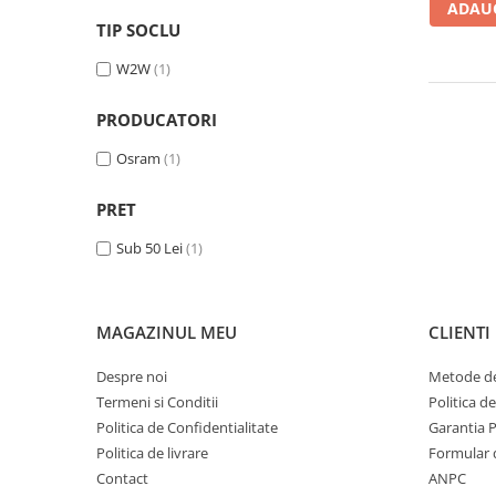
ADAUG
Adaptoare LED
TIP SOCLU
Anulatoare eoare LED
W2W
(1)
Auxiliare Halogen
Auxiliare LED
PRODUCATORI
Halogen
Osram
(1)
LED
PRET
LED Omologat RAR
Sub 50 Lei
(1)
Xenon
Echipamente Service
Compresoare portabile
MAGAZINUL MEU
CLIENTI
Intretinere baterie si sisteme
electrice
Despre noi
Metode de
Termeni si Conditii
Politica d
Truse de Scule
Politica de Confidentialitate
Garantia 
Vopsitorie
Politica de livrare
Formular 
Restaurare Faruri
Contact
ANPC