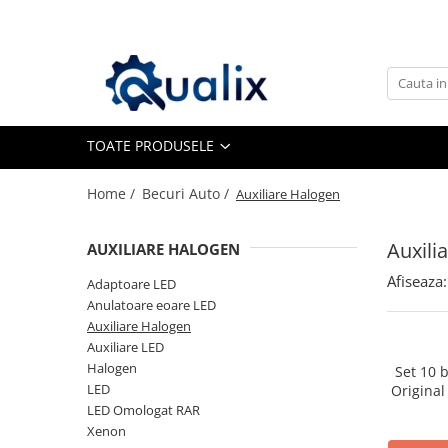
Toate Produsele
Lichide Auto
Adblue
TOATE PRODUSELE
Antigel
Home /
Becuri Auto /
Auxiliare Halogen
Solutii Parbriz
Lichid frana
Auxili
AUXILIARE HALOGEN
Aditivi
Afiseaza:
Aditivi AdBlue
Adaptoare LED
Anulatoare eoare LED
Aditivi Ulei
Auxiliare Halogen
Adtitivi combustibil
Auxiliare LED
Halogen
Set 10
Soluții de Curățare
LED
Original
Curățare DPF
LED Omologat RAR
Xenon
Becuri Auto