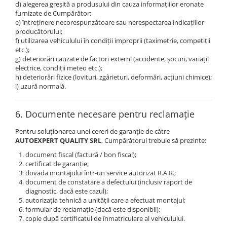
d) alegerea greșită a produsului din cauza informațiilor eronate
furnizate de Cumpărător;
e) întreținere necorespunzătoare sau nerespectarea indicațiilor
producătorului;
f) utilizarea vehiculului în condiții improprii (taximetrie, competiții
etc.);
g) deteriorări cauzate de factori externi (accidente, șocuri, variații
electrice, condiții meteo etc.);
h) deteriorări fizice (lovituri, zgârieturi, deformări, acțiuni chimice);
i) uzură normală.
6. Documente necesare pentru reclamație
Pentru soluționarea unei cereri de garanție de către
AUTOEXPERT QUALITY SRL
, Cumpărătorul trebuie să prezinte:
document fiscal (factură / bon fiscal);
certificat de garanție;
dovada montajului într-un service autorizat R.A.R.;
document de constatare a defectului (inclusiv raport de
diagnostic, dacă este cazul);
autorizația tehnică a unității care a efectuat montajul;
formular de reclamație (dacă este disponibil);
copie după certificatul de înmatriculare al vehiculului.