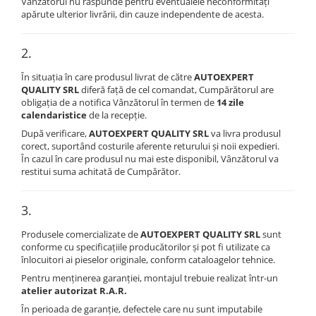
Vânzătorul nu răspunde pentru eventualele neconformități
apărute ulterior livrării, din cauze independente de acesta.
2.
În situația în care produsul livrat de către
AUTOEXPERT
QUALITY SRL
diferă față de cel comandat, Cumpărătorul are
obligația de a notifica Vânzătorul în termen de
14 zile
calendaristice
de la recepție.
După verificare,
AUTOEXPERT QUALITY SRL
va livra produsul
corect, suportând costurile aferente returului și noii expedieri.
În cazul în care produsul nu mai este disponibil, Vânzătorul va
restitui suma achitată de Cumpărător.
3.
Produsele comercializate de
AUTOEXPERT QUALITY SRL
sunt
conforme cu specificațiile producătorilor și pot fi utilizate ca
înlocuitori ai pieselor originale, conform cataloagelor tehnice.
Pentru menținerea garanției, montajul trebuie realizat într-un
atelier autorizat R.A.R.
În perioada de garanție, defectele care nu sunt imputabile