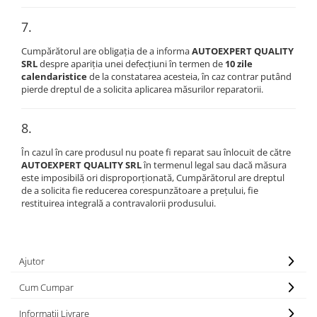
7.
Cumpărătorul are obligația de a informa
AUTOEXPERT QUALITY
SRL
despre apariția unei defecțiuni în termen de
10 zile
calendaristice
de la constatarea acesteia, în caz contrar putând
pierde dreptul de a solicita aplicarea măsurilor reparatorii.
8.
În cazul în care produsul nu poate fi reparat sau înlocuit de către
AUTOEXPERT QUALITY SRL
în termenul legal sau dacă măsura
este imposibilă ori disproporționată, Cumpărătorul are dreptul
de a solicita fie reducerea corespunzătoare a prețului, fie
restituirea integrală a contravalorii produsului.
Ajutor
Cum Cumpar
Informatii Livrare