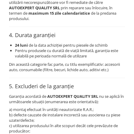
utilizării necorespunzătoare vor fi remediate de către
AUTOEXPERT QUALITY SRL
prin reparare sau înlocuire, în
termen de
maximum 15 zile calendaristice
de la predarea
produsului.
4. Durata garanției
24 luni
de la data achiziției pentru piesele de schimb
Pentru produsele cu durată de viață limitată, garanția este
valabilă pe perioada normală de utilizare
Din această categorie fac parte, cu titlu exemplificativ: accesorii
auto, consumabile (filtre, becuri, lichide auto, aditivi etc.)
5. Excluderi de la garanție
Garanția acordată de
AUTOEXPERT QUALITY SRL
nu se aplică în
următoarele situații (enumerarea este orientativă):
a) montaj efectuat în unități neautorizate R.A.R.;
b) defecte cauzate de instalare incorectă sau asocierea cu piese
uzate/defecte;
c) utilizarea produsului în alte scopuri decât cele prevăzute de
producător;