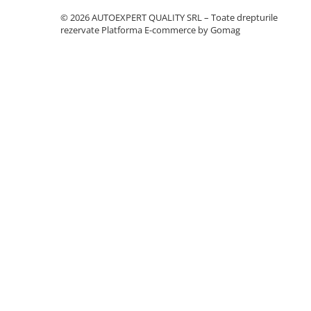
Intretinere Auto
© 2026 AUTOEXPERT QUALITY SRL – Toate drepturile
Chimice Auto
rezervate
Platforma E-commerce by Gomag
Etansanti Auto
Lubrifianti Multifunctionali
Solutii curatare componente
mecanice
Spray frane/ambreiaj
Vaseline si Unsori Auto
Cosmetica Auto
Bureti,Lavete,Accesorii
Intretinere exterior
Intretinere interior
Jante si Anvelope
Odorizante Auto
Siguranta Auto
Kituri siguranta
Ulei Motor