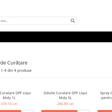
i de Curățare
1-
4
din
4
produse
 Curatare DPF Liqui
Solutie Curatare DPF Liqui
Spray 
Moly 1L
Moly 5L
pentru
pa
239,16 Lei
286,88 Lei