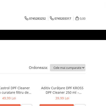
0745283252
0745203317
0,00
Ordoneaza:
Castrol DPF Cleaner
Aditiv Curățare DPF KROSS
 curatare filtru de
DPF Cleaner 250 ml –
rticule 400 ml
Regenerare Filtru de Particule
49,99 Lei
39,99 Lei
Diesel