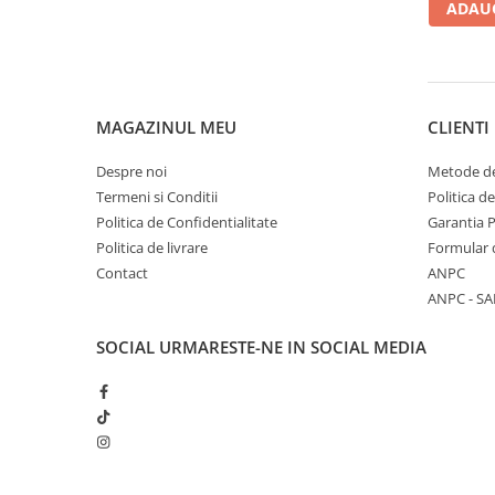
ADAUG
Adaptoare LED
Anulatoare eoare LED
Auxiliare Halogen
Auxiliare LED
MAGAZINUL MEU
CLIENTI
Halogen
Despre noi
Metode de
LED
Termeni si Conditii
Politica d
LED Omologat RAR
Politica de Confidentialitate
Garantia 
Politica de livrare
Formular 
Xenon
Contact
ANPC
Echipamente Service
ANPC - SA
Compresoare portabile
SOCIAL
URMARESTE-NE IN SOCIAL MEDIA
Intretinere baterie si sisteme
electrice
Truse de Scule
Vopsitorie
Restaurare Faruri