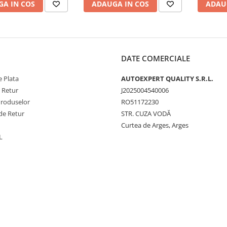
A IN COS
ADAUGA IN COS
ADAU
DATE COMERCIALE
 Plata
AUTOEXPERT QUALITY S.R.L.
e Retur
J2025004540006
Produselor
RO51172230
de Retur
STR. CUZA VODĂ
Curtea de Arges, Arges
L