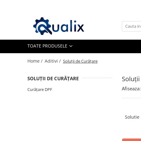
Toate Produsele
Lichide Auto
Adblue
TOATE PRODUSELE
Antigel
Home /
Aditivi /
Soluții de Curățare
Solutii Parbriz
Lichid frana
Soluți
SOLUȚII DE CURĂȚARE
Aditivi
Afiseaza:
Aditivi AdBlue
Curățare DPF
Aditivi Ulei
Adtitivi combustibil
Solutie
Soluții de Curățare
Curățare DPF
Becuri Auto