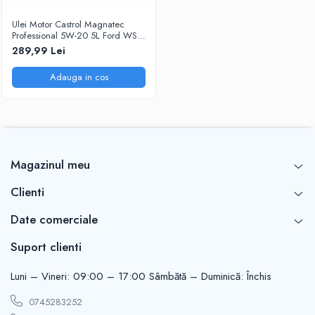
Ulei Motor Castrol Magnatec
Professional 5W-20 5L Ford WSS-
M2C948-B Full Sintetic
289,99 Lei
Adauga in cos
Magazinul meu
Clienti
Date comerciale
Suport clienti
Luni – Vineri: 09:00 – 17:00 Sâmbătă – Duminică: Închis
0745283252