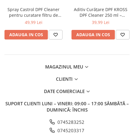
Spray Castrol DPF Cleaner
Aditiv Curățare DPF KROSS
pentru curatare filtru de
DPF Cleaner 250 ml –
particule 400 ml
Regenerare Filtru de Particule
49,99 Lei
39,99 Lei
Diesel
ADAUGA IN COS
ADAUGA IN COS
MAGAZINUL MEU
CLIENTI
DATE COMERCIALE
SUPORT CLIENTI
LUNI – VINERI: 09:00 – 17:00 SÂMBĂTĂ –
DUMINICĂ: ÎNCHIS
0745283252
0745203317