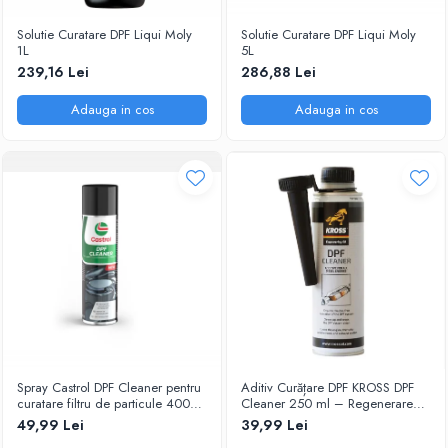
Solutie Curatare DPF Liqui Moly
Solutie Curatare DPF Liqui Moly
1L
5L
239,16 Lei
286,88 Lei
Adauga in cos
Adauga in cos
Spray Castrol DPF Cleaner pentru
Aditiv Curățare DPF KROSS DPF
curatare filtru de particule 400
Cleaner 250 ml – Regenerare
ml
Filtru de Particule Diesel
49,99 Lei
39,99 Lei