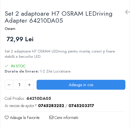
Set 2 adaptoare H7 OSRAM LEDriving
Adapter 64210DA05
Osram
72,99 Lei
Set 2 adaptoare H7 OSRAM LEDriving pentru montaj corect și fixare
stabilă a becurilor LED.
IN STOC
Durata de livrare:
1-2 Zile Lucratoare
Adauga in cos
Cod Produs:
64210DA05
Ai nevoie de ajutor?
0745283252
/
0745203317
Adauga la Favorite
Cere informatii