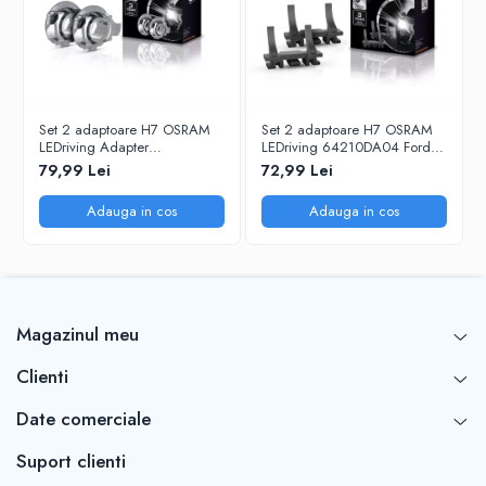
Cantitate: 2 buc
Producător: OSRAM
Set 2 adaptoare H7 OSRAM
Set 2 adaptoare H7 OSRAM
LEDriving Adapter
LEDriving 64210DA04 Ford
64210DA01-1
,Fiat, Opel
79,99 Lei
72,99 Lei
Adauga in cos
Adauga in cos
Magazinul meu
Clienti
Date comerciale
Suport clienti