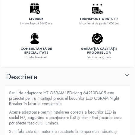
LIVRARE
TRANSPORT GRATUIT!
Livrare Rapidă 24/48 ore
la comenzi de peste 1.000 Lei
CONSULTANTA DE
GARANȚIA CALITĂȚII
SPECIALITATE
PRODUSELOR
Contactează-ne!
Branduri originale
Descriere
Setul de adaptoare H7 OSRAM LEDriving 64210DA05 este
proiectat pentru montajul precis al becurilor LED OSRAM Night
Breaker în farurile compatibile.
Aceste adaptoare permit instalarea corectă a becurilor LED în
soclul H7, asigurând o poziționare fixă și eliminând jocurile care
pot afecta fasciculul luminos.
Sunt fabricate din materiale rezistente la temperaturi ridicate și