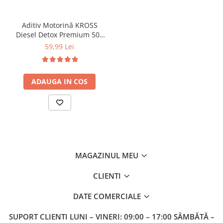
Aditiv Motorină KROSS
Diesel Detox Premium 500
ml – Curățare Injectoare,
59,99 Lei
DPF, EGR și Turbo
ADAUGA IN COS
MAGAZINUL MEU
CLIENTI
DATE COMERCIALE
SUPORT CLIENTI
LUNI – VINERI: 09:00 – 17:00 SÂMBĂTĂ –