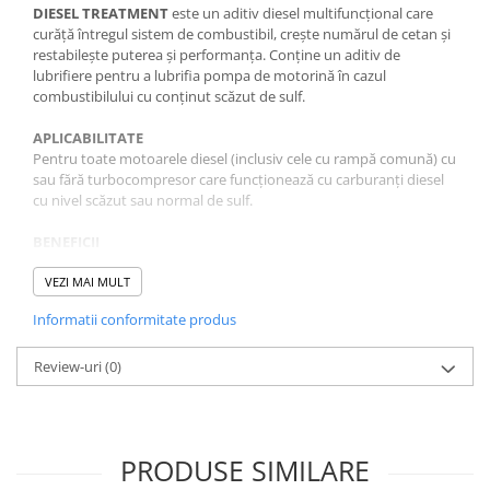
DIESEL TREATMENT
este un aditiv diesel multifuncțional care
curăță întregul sistem de combustibil, crește numărul de cetan și
restabilește puterea și performanța. Conține un aditiv de
lubrifiere pentru a lubrifia pompa de motorină în cazul
combustibilului cu conținut scăzut de sulf.
APLICABILITATE
Pentru toate motoarele diesel (inclusiv cele cu rampă comună) cu
sau fără turbocompresor care funcționează cu carburanți diesel
cu nivel scăzut sau normal de sulf.
BENEFICII
• Curăță întregul sistem de alimentare, inclusiv injectoarele;
• Restabilește puterea și performanța;
VEZI MAI MULT
• Îmbunătățește combustia și reduce consumul de combustibil;
Informatii conformitate produs
• Crește numărul de cetan;
• Protejează sistemul de combustibil împotriva coroziunii;
• Lubrifiază pompa de combustibil diesel;
Review-uri
(0)
• Reduce emisiile de gaze de eșapament periculoase.
INSTRUCȚIUNI DE UTILIZARE
Turnați conținutul necesar în rezervorul de combustibil înainte de
a-l umple cu combustibil.
PRODUSE SIMILARE