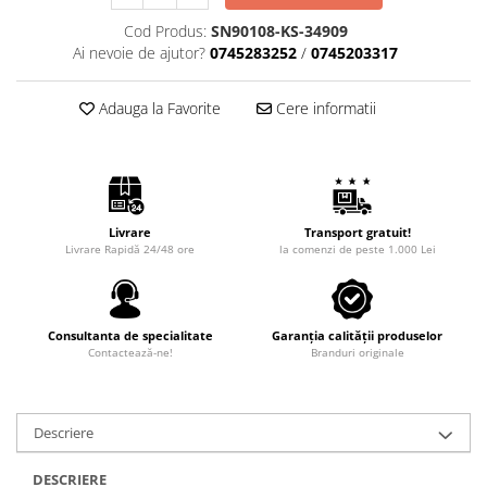
Cod Produs:
SN90108-KS-34909
Ai nevoie de ajutor?
0745283252
/
0745203317
Adauga la Favorite
Cere informatii
Livrare
Transport gratuit!
Livrare Rapidă 24/48 ore
la comenzi de peste 1.000 Lei
Consultanta de specialitate
Garanția calității produselor
Contactează-ne!
Branduri originale
Descriere
DESCRIERE