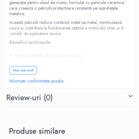
generație pentru uleiul de motor, formulat cu particule ceramice
care creează o peliculă protectoare rezistentă pe suprafețele
metalice.
Această peliculă reduce contactul metal pe metal, minimizează
uzura și contribuie la funcționarea optimă a motorului chiar și în
condiții de exploatare severe.
Beneficii principale
Reduce semnificativ frecarea și uzura
Diminuează consumul de ulei și combustibil
Vezi mai mult
Reduce zgomotul motorului
Informatii conformitate produs
Îmbunătățește pornirea la rece
Menține stabilă temperatura uleiului
Review-uri
(0)
Oferă protecție pe termen lung
Restabilește performanța motorului
Reduce emisiile poluante
Prelungește durata de viață a motorului
Produse similare
Compatibilitate