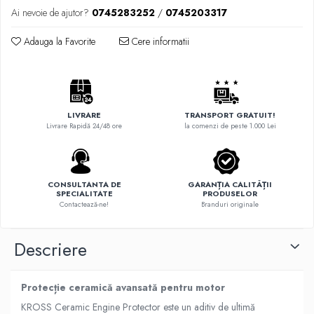
Ai nevoie de ajutor?
0745283252
/
0745203317
Adauga la Favorite
Cere informatii
LIVRARE
TRANSPORT GRATUIT!
Livrare Rapidă 24/48 ore
la comenzi de peste 1.000 Lei
CONSULTANTA DE
GARANȚIA CALITĂȚII
SPECIALITATE
PRODUSELOR
Contactează-ne!
Branduri originale
Descriere
Protecție ceramică avansată pentru motor
KROSS Ceramic Engine Protector este un aditiv de ultimă