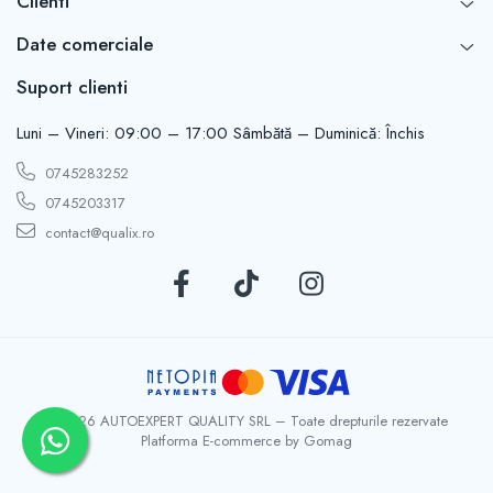
Clienti
Cantitate: 250 ml
Date comerciale
Tip produs: Aditiv ceramic pentru ulei
Suport clienti
Brand: KROSS
Cod producător: SN90125-KS-34907
Luni – Vineri: 09:00 – 17:00 Sâmbătă – Duminică: Închis
0745283252
0745203317
contact@qualix.ro
© 2026 AUTOEXPERT QUALITY SRL – Toate drepturile rezervate
Platforma E-commerce by Gomag