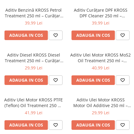
Aditiv Benzină KROSS Petrol
Aditiv Curățare DPF KROSS
Treatment 250 ml – Curățare
DPF Cleaner 250 ml –
Injectoare și Sistem
Regenerare Filtru de Particule
39,99 Lei
39,99 Lei
Alimentare
Diesel
ADAUGA IN COS
ADAUGA IN COS
Aditiv Diesel KROSS Diesel
Aditiv Ulei Motor KROSS MoS2
Treatment 250 ml – Curățare
Oil Treatment 250 ml –
Injectoare și Creștere Număr
Protecție Antiuzură și
29,99 Lei
40,99 Lei
Cetanic
Reducerea Frecării
ADAUGA IN COS
ADAUGA IN COS
Aditiv Ulei Motor KROSS PTFE
Aditiv Ulei Motor KROSS
(Teflon) Oil Treatment 250 ml
Motor Oil Additive 250 ml –
– Protecție Antiuzură și
Reducere Consum Ulei și
41,99 Lei
29,99 Lei
Reducerea Frecării
Protecție Antiuzură
ADAUGA IN COS
ADAUGA IN COS