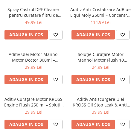
Spray Castrol DPF Cleaner
Aditiv Anti-Cristalizare AdBlue
pentru curatare filtru de
Liqui Moly 250ml – Concentrat
particule 400 ml
1:400 pentru 100L
49,99 Lei
114,99 Lei
ADAUGA IN COS
ADAUGA IN COS
Aditiv Ulei Motor Mannol
Soluție Curățare Motor
Motor Doctor 300ml –
Mannol Motor Flush 10
Compresie, Uzura, Motoare
Minute 350 ml – Aditiv
29,99 Lei
24,99 Lei
Uzate
Curățare Circuit Ulei
ADAUGA IN COS
ADAUGA IN COS
Aditiv Curățare Motor KROSS
Aditiv Antiscurgere Ulei
Engine Flush 250 ml – Soluție
KROSS Oil Stop Leak & Anti-
Spălare Internă Motor înainte
Fum 250 ml – Reduce
29,99 Lei
39,99 Lei
de Schimbul de Ulei
Consumul de Ulei și Fumul
Albastru
ADAUGA IN COS
ADAUGA IN COS