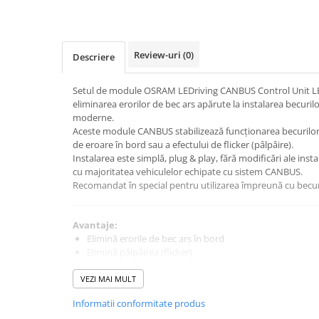
Intretinere Auto
Chimice Auto
Etansanti Auto
Review-uri
(0)
Descriere
Lubrifianti Multifunctionali
Solutii curatare componente
Setul de module OSRAM LEDriving CANBUS Control Unit L
mecanice
eliminarea erorilor de bec ars apărute la instalarea becuri
Spray frane/ambreiaj
moderne.
Aceste module CANBUS stabilizează funcționarea becurilor 
Vaseline si Unsori Auto
de eroare în bord sau a efectului de flicker (pâlpâire).
Cosmetica Auto
Instalarea este simplă, plug & play, fără modificări ale instal
cu majoritatea vehiculelor echipate cu sistem CANBUS.
Bureti,Lavete,Accesorii
Recomandat în special pentru utilizarea împreună cu bec
Intretinere exterior
Intretinere interior
Avantaje:
Jante si Anvelope
Elimină erorile de bec ars în bord
Odorizante Auto
Elimină pâlpâirea (flicker)
Stabilizează funcționarea LED-urilor
Siguranta Auto
Instalare rapidă plug & play
VEZI MAI MULT
Kituri siguranta
Compatibil cu OSRAM LED W5W
Informatii conformitate produs
Ulei Motor