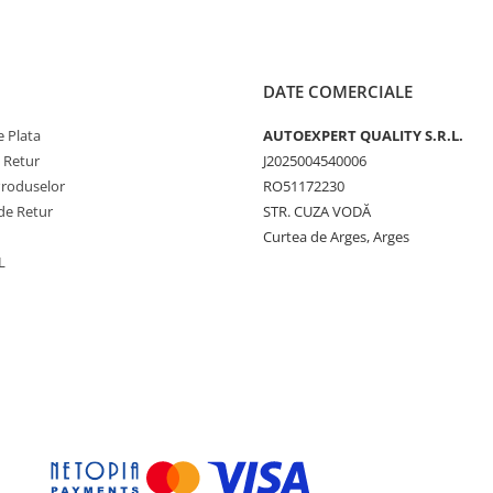
DATE COMERCIALE
 Plata
AUTOEXPERT QUALITY S.R.L.
e Retur
J2025004540006
Produselor
RO51172230
de Retur
STR. CUZA VODĂ
Curtea de Arges, Arges
L