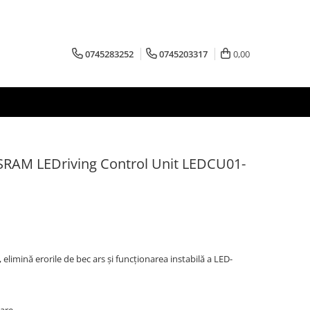
0745283252
0745203317
0,00
AM LEDriving Control Unit LEDCU01-
mină erorile de bec ars și funcționarea instabilă a LED-