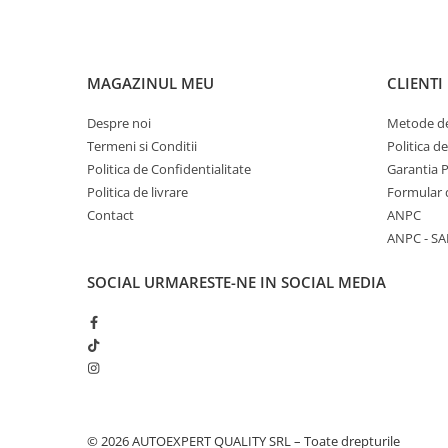
0W12
Specificații tehnice:
Tip produs: modul CANBUS
0W20
Compatibilitate: LED W5W
0W30
Cod produs: LEDCU01-2HFB
MAGAZINUL MEU
CLIENTI
Cantitate: 2 buc
0W40
Producător: OSRAM
Despre noi
Metode de
10W40
Termeni si Conditii
Politica d
5W20
Politica de Confidentialitate
Garantia 
Politica de livrare
Formular 
5W30
Contact
ANPC
5W40
ANPC - SA
Ulei Transmisie
SOCIAL
URMARESTE-NE IN SOCIAL MEDIA
© 2026 AUTOEXPERT QUALITY SRL – Toate drepturile