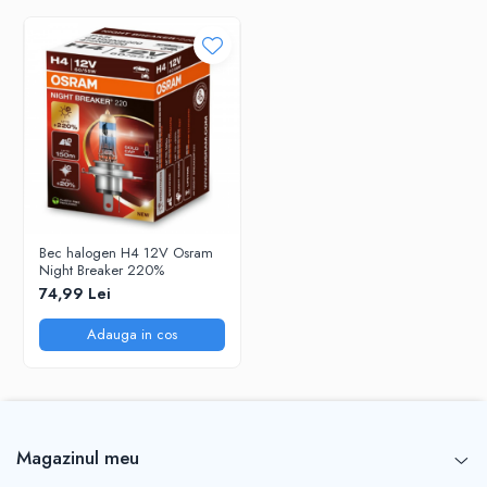
Gamă: Night Breaker Silver
Cod produs: 64193NBS
Cantitate: 1 buc
Producător: OSRAM
Bec halogen H4 12V Osram
Night Breaker 220%
74,99 Lei
Adauga in cos
Magazinul meu