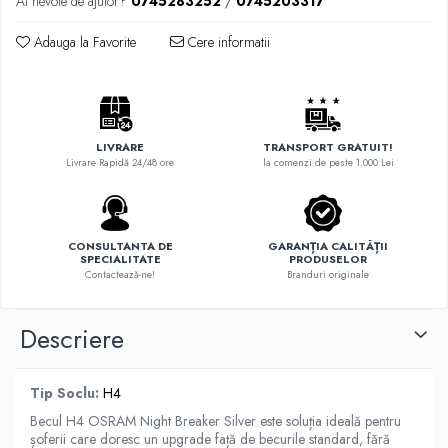
Ai nevoie de ajutor?
0745283252
/
0745203317
Adauga la Favorite
Cere informatii
LIVRARE
TRANSPORT GRATUIT!
Livrare Rapidă 24/48 ore
la comenzi de peste 1.000 Lei
CONSULTANTA DE
GARANȚIA CALITĂȚII
SPECIALITATE
PRODUSELOR
Contactează-ne!
Branduri originale
Descriere
Tip Soclu:
H4
Becul H4 OSRAM Night Breaker Silver este soluția ideală pentru
șoferii care doresc un upgrade față de becurile standard, fără