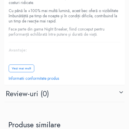
costuri ridicate.
Cu până la +100% mai multă lumină, acest bec oferă o vizibilitate
îmbunătățită pe timp de noapte și în condiții dificile, contribuind la
un timp de reacție mai rapid.
Face parte din gama Night Breaker, fiind conceput pentru
performanță echilibrată între putere și durată de viață.
Avantaje:
Până la +100% mai multă lumină
Vizibilitate mai bună pe timp de noapte
Vezi mai mult
Performanță superioară față de becurile standard
Informatii conformitate produs
Brand OSRAM – calitate premium
Montaj rapid, compatibil H4
Review-uri
(0)
Specificații tehnice:
Tip bec: H4
Tensiune: 12V
Produse similare
Putere: 60/55W