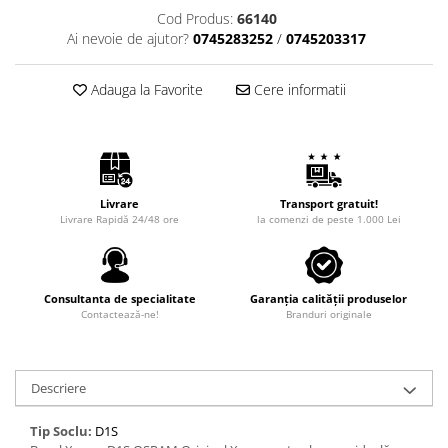
Cod Produs:
66140
Ai nevoie de ajutor?
0745283252
/
0745203317
Adauga la Favorite
Cere informatii
Livrare
Transport gratuit!
Livrare Rapidă 24/48 ore
la comenzi de peste 1.000 Lei
Consultanta de specialitate
Garanția calității produselor
Contactează-ne!
Branduri originale
Descriere
Tip Soclu:
D1S