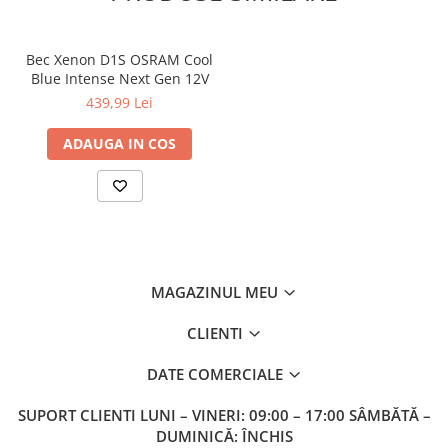
Gamă: Xenarc Original
Cod produs: 66140
Cantitate: 1 buc
Bec Xenon D1S OSRAM Cool
Producător: OSRAM
Blue Intense Next Gen 12V
439,99 Lei
ADAUGA IN COS
MAGAZINUL MEU
CLIENTI
DATE COMERCIALE
SUPORT CLIENTI
LUNI – VINERI: 09:00 – 17:00 SÂMBĂTĂ –
DUMINICĂ: ÎNCHIS