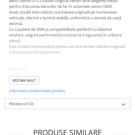
Becul Xenon D1S OSRAM Original Xenarc este alegerea ideală
pentru înlocuirea becurilor de far în sistemele xenon OEM.
Acest model este utilizat ca echipare originală pe numeroase
vehicule, oferind o lumină stabilă, uniformă și o durată de viață
extinsă.
Cu o putere de 35W și compatibilitate perfectă cu balastul
existent, asigură performanță constantă și siguranță în utilizare
zilnică.
Este soluția recomandată pentru cei care doresc calitate originală
și funcționare fără probleme.
Avantaje:
Calitate OEM (echipare originală)
Iluminare stabilă și uniformă
VEZI MAI MULT
Durată de viață ridicată
Informatii conformitate produs
Compatibilitate perfectă cu sistem xenon D1S
Brand OSRAM – standard premium
Review-uri
(0)
Specificații tehnice:
Tip bec: D1S Xenon
Putere: 35W
PRODUSE SIMILARE
Tensiune: 12V