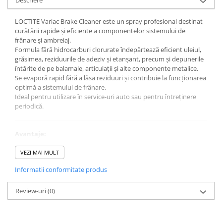
Descriere
LOCTITE Variac Brake Cleaner este un spray profesional destinat
curățării rapide și eficiente a componentelor sistemului de
frânare și ambreiaj.
Formula fără hidrocarburi clorurate îndepărtează eficient uleiul,
grăsimea, reziduurile de adeziv și etanșant, precum și depunerile
întărite de pe balamale, articulații și alte componente metalice.
Se evaporă rapid fără a lăsa reziduuri și contribuie la funcționarea
optimă a sistemului de frânare.
Ideal pentru utilizare în service-uri auto sau pentru întreținere
periodică.
Avantaje:
Curățare rapidă și eficientă
Fără hidrocarburi clorurate
VEZI MAI MULT
Elimină ulei, grăsime și reziduuri
Informatii conformitate produs
Evaporare rapidă fără urme
Compatibil frâne și ambreiaj
Review-uri
(0)
Specificații tehnice:
Tip produs: spray curățare frâne