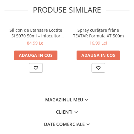
Capacitate: 500 ml
PRODUSE SIMILARE
Brand: LOCTITE (Henkel)
Utilizare: frâne, ambreiaj, piese metalice
Silicon de Etansare Loctite
Spray curățare frâne
SI 5970 50ml – Inlocuitor
TEXTAR Formula XT 500m
Garnituri Flanse, Rezistent
84,99 Lei
16,99 Lei
-50°C / +200°C, Uscare 25
Minute, Metal si Plastic
ADAUGA IN COS
ADAUGA IN COS
MAGAZINUL MEU
CLIENTI
DATE COMERCIALE