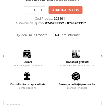
ADAUGA IN COS
Cod Produs:
2021011
Ai nevoie de ajutor?
0745283252
/
0745203317
Adauga la Favorite
Cere informatii
Livrare
Transport gratuit!
Livrare Rapidă 24/48 ore
la comenzi de peste 1.000 Lei
Consultanta de specialitate
Garanția calității produselor
Contactează-ne!
Branduri originale