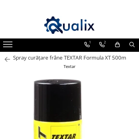
Toate Produsele
Lichide Auto
Adblue
1
2
Antigel
Spray curățare frâne TEXTAR Formula XT 500m
Solutii Parbriz
Textar
Lichid frana
Aditivi
Aditivi AdBlue
Aditivi Ulei
Adtitivi combustibil
Soluții de Curățare
Curățare DPF
Becuri Auto