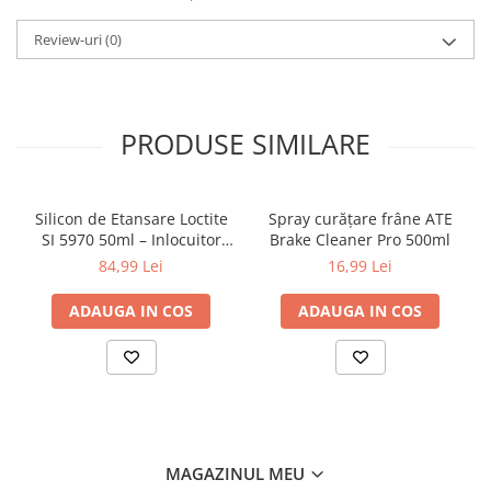
Utilizare profesională și DIY
Review-uri
(0)
Specificații tehnice:
Tip produs: spray curățare frâne
Cantitate: 500 ml
PRODUSE SIMILARE
Brand: TEXTAR
Aplicare: discuri, plăcuțe, etriere
Silicon de Etansare Loctite
Spray curățare frâne ATE
SI 5970 50ml – Inlocuitor
Brake Cleaner Pro 500ml
Garnituri Flanse, Rezistent
84,99 Lei
16,99 Lei
-50°C / +200°C, Uscare 25
Minute, Metal si Plastic
ADAUGA IN COS
ADAUGA IN COS
MAGAZINUL MEU