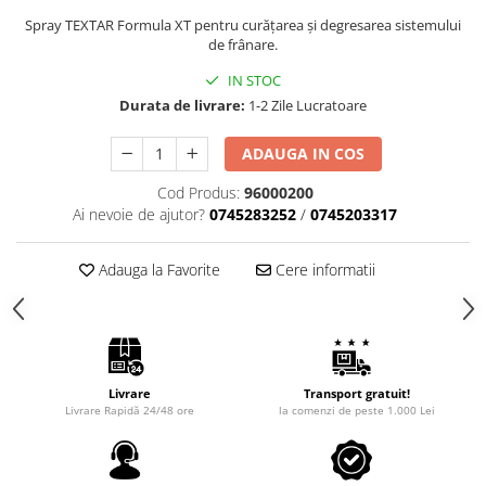
Intretinere Auto
Spray TEXTAR Formula XT pentru curățarea și degresarea sistemului
Chimice Auto
de frânare.
Etansanti Auto
IN STOC
Lubrifianti Multifunctionali
Durata de livrare:
1-2 Zile Lucratoare
Solutii curatare componente
mecanice
ADAUGA IN COS
Spray frane/ambreiaj
Cod Produs:
96000200
Vaseline si Unsori Auto
Ai nevoie de ajutor?
0745283252
/
0745203317
Cosmetica Auto
Bureti,Lavete,Accesorii
Adauga la Favorite
Cere informatii
Intretinere exterior
Intretinere interior
Jante si Anvelope
Odorizante Auto
Livrare
Transport gratuit!
Siguranta Auto
Livrare Rapidă 24/48 ore
la comenzi de peste 1.000 Lei
Kituri siguranta
Ulei Motor