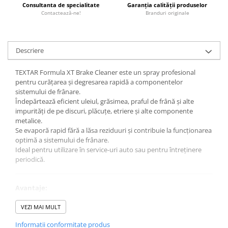
0W12
Consultanta de specialitate
Garanția calității produselor
Contactează-ne!
Branduri originale
0W20
0W30
Descriere
0W40
10W40
TEXTAR Formula XT Brake Cleaner este un spray profesional
pentru curățarea și degresarea rapidă a componentelor
5W20
sistemului de frânare.
5W30
Îndepărtează eficient uleiul, grăsimea, praful de frână și alte
impurități de pe discuri, plăcuțe, etriere și alte componente
5W40
metalice.
Se evaporă rapid fără a lăsa reziduuri și contribuie la funcționarea
Ulei Transmisie
optimă a sistemului de frânare.
Ideal pentru utilizare în service-uri auto sau pentru întreținere
periodică.
Avantaje:
Curățare rapidă și eficientă
Elimină ulei, grăsime și praf de frână
VEZI MAI MULT
Evaporare rapidă fără urme
Informatii conformitate produs
Îmbunătățește performanța frânării