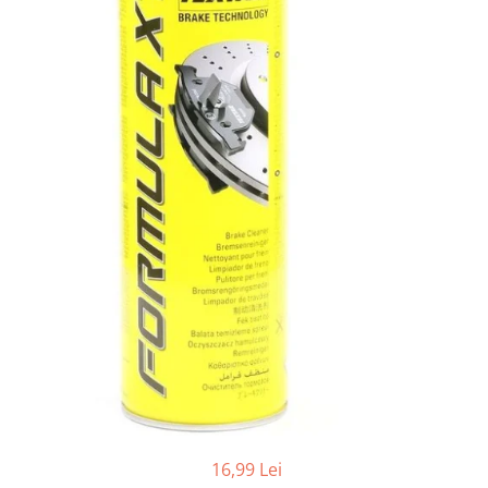
Adaptoare LED
Anulatoare eoare LED
Auxiliare Halogen
Auxiliare LED
Halogen
LED
LED Omologat RAR
Xenon
Echipamente Service
Compresoare portabile
Intretinere baterie si sisteme
electrice
Truse de Scule
Vopsitorie
Restaurare Faruri
16,99 Lei