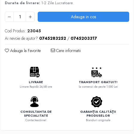
Durata de livrare:
1-2 Zile Lucratoare
Adauga in cos
Cod Produs:
23045
Ai nevoie de ajutor?
0745283252
/
0745203317
Adauga la Favorite
Cere informatii
LIVRARE
TRANSPORT GRATUIT!
Livrare Rapidă 24/48 ore
la comenzi de peste 1.000 Lei
CONSULTANTA DE
GARANȚIA CALITĂȚII
SPECIALITATE
PRODUSELOR
Contactează-ne!
Branduri originale