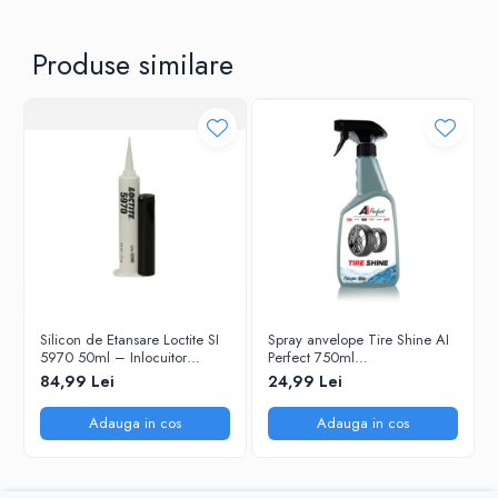
Produse similare
Silicon de Etansare Loctite SI
Spray anvelope Tire Shine AI
5970 50ml – Inlocuitor
Perfect 750ml
Garnituri Flanse, Rezistent
(100AIPCTS750) – luciu și
84,99 Lei
24,99 Lei
-50°C / +200°C, Uscare 25
protecție UV
Minute, Metal si Plastic
Adauga in cos
Adauga in cos