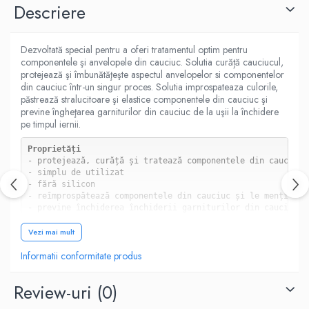
Descriere
Dezvoltată special pentru a oferi tratamentul optim pentru
componentele şi anvelopele din cauciuc. Solutia curăță cauciucul,
protejează şi îmbunătăţeşte aspectul anvelopelor si componentelor
din cauciuc într-un singur proces. Solutia improspateaza culorile,
păstrează stralucitoare şi elastice componentele din cauciuc şi
previne îngheţarea garniturilor din cauciuc de la uşii la închidere
pe timpul iernii.
Proprietăți
- protejează, curăță și tratează componentele din cauciuc î
- simplu de utilizat

- fără silicon

- reîmprospătează componentele din cauciuc și le menține el
- previne închiderea închiderii garniturilor din cauciuc

Vezi mai mult
Valoare pH                      6,5 (20°C

Informatii conformitate produs
Bază                               produse de îngrijire, al
Formă                             lichid

Solubilitate în apă           miscibil

Review-uri
(0)
Densitate 20 °C              1,0 g/cm³                     
Punct inflamabilitate        ca. 32 °C
