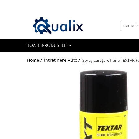
Toate Produsele
Lichide Auto
Adblue
TOATE PRODUSELE
Antigel
Home /
Intretinere Auto /
Spray curățare frâne TEXTAR 
Solutii Parbriz
Lichid frana
Aditivi
Aditivi AdBlue
Aditivi Ulei
Adtitivi combustibil
Soluții de Curățare
Curățare DPF
Becuri Auto