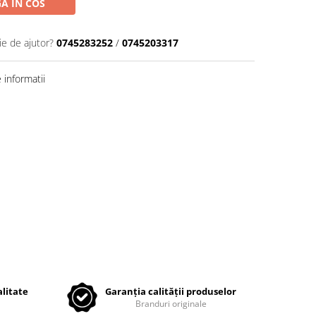
A IN COS
ie de ajutor?
0745283252
/
0745203317
informatii
litate
Garanția calității produselor
Branduri originale