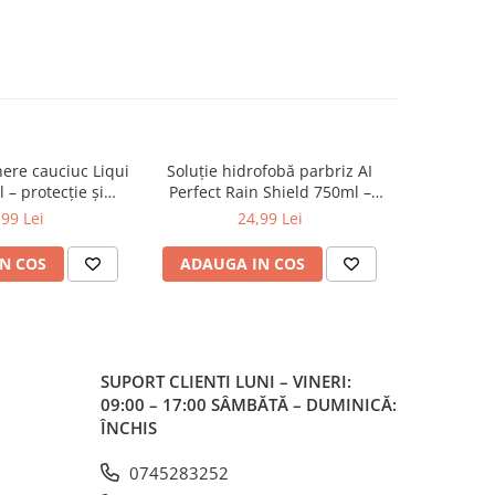
inere cauciuc Liqui
Soluție hidrofobă parbriz AI
Soluție c
– protecție și
Perfect Rain Shield 750ml –
insecte 
ticitate
efect anti-ploaie
degr
,99 Lei
24,99 Lei
N COS
ADAUGA IN COS
ADAUG
SUPORT CLIENTI
LUNI – VINERI:
09:00 – 17:00 SÂMBĂTĂ – DUMINICĂ:
ÎNCHIS
0745283252