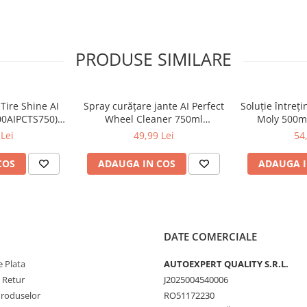
PRODUSE SIMILARE
Tire Shine AI
Spray curățare jante AI Perfect
Soluție întreț
00AIPCTS750) –
Wheel Cleaner 750ml
Moly 500ml 
tecție UV
(100AIPCWC750) – îndepărtează
elas
Lei
49,99 Lei
54
praful de frână
COS
ADAUGA IN COS
ADAUGA I
DATE COMERCIALE
 Plata
AUTOEXPERT QUALITY S.R.L.
e Retur
J2025004540006
Produselor
RO51172230