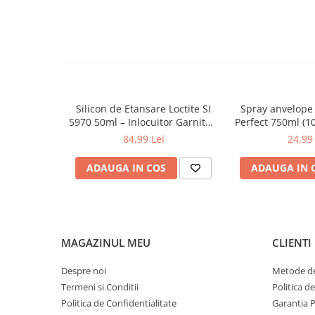
Specificații tehnice:
0W12
Tip produs: spray curățare frâne
0W20
Cantitate: 500 ml
Brand: TEXTAR
0W30
Aplicare: discuri, plăcuțe, etriere
0W40
10W40
Silicon de Etansare Loctite SI
Spray anvelope 
5W20
5970 50ml – Inlocuitor Garnituri
Perfect 750ml (1
Flanse, Rezistent -50°C /
luciu și pro
5W30
84,99 Lei
24,99 
+200°C, Uscare 25 Minute,
5W40
Metal si Plastic
ADAUGA IN COS
ADAUGA IN 
Ulei Transmisie
MAGAZINUL MEU
CLIENTI
Despre noi
Metode de
Termeni si Conditii
Politica d
Politica de Confidentialitate
Garantia 