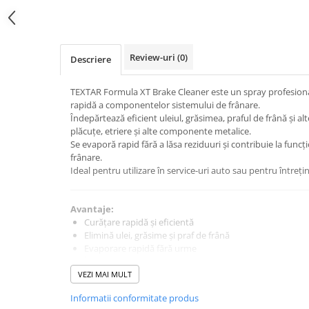
Intretinere Auto
Chimice Auto
Etansanti Auto
Review-uri
(0)
Descriere
Lubrifianti Multifunctionali
Solutii curatare componente
TEXTAR Formula XT Brake Cleaner este un spray profesiona
mecanice
rapidă a componentelor sistemului de frânare.
Spray frane/ambreiaj
Îndepărtează eficient uleiul, grăsimea, praful de frână și alt
Vaseline si Unsori Auto
plăcuțe, etriere și alte componente metalice.
Se evaporă rapid fără a lăsa reziduuri și contribuie la func
Cosmetica Auto
frânare.
Bureti,Lavete,Accesorii
Ideal pentru utilizare în service-uri auto sau pentru întreți
Intretinere exterior
Intretinere interior
Avantaje:
Curățare rapidă și eficientă
Jante si Anvelope
Elimină ulei, grăsime și praf de frână
Odorizante Auto
Evaporare rapidă fără urme
Siguranta Auto
Îmbunătățește performanța frânării
Utilizare profesională și DIY
VEZI MAI MULT
Kituri siguranta
Ulei Motor
Informatii conformitate produs