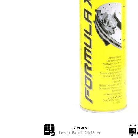
Adaptoare LED
Anulatoare eoare LED
Auxiliare Halogen
Auxiliare LED
Halogen
LED
LED Omologat RAR
Xenon
Echipamente Service
Compresoare portabile
Intretinere baterie si sisteme
electrice
Truse de Scule
Vopsitorie
Livrare
Restaurare Faruri
Livrare Rapidă 24/48 ore