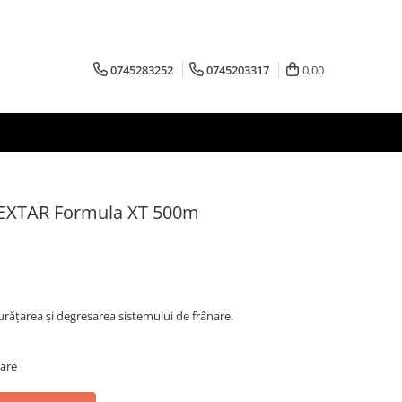
0745283252
0745203317
0,00
 TEXTAR Formula XT 500m
ățarea și degresarea sistemului de frânare.
oare