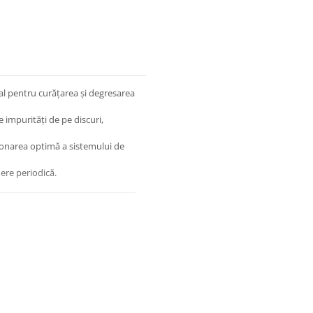
l pentru curățarea și degresarea
e impurități de pe discuri,
ționarea optimă a sistemului de
nere periodică.