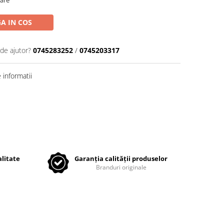
oare
A IN COS
 de ajutor?
0745283252
/
0745203317
informatii
litate
Garanția calității produselor
Branduri originale