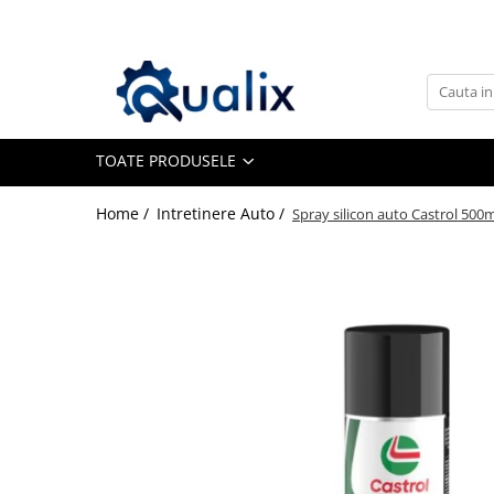
Toate Produsele
Lichide Auto
Adblue
TOATE PRODUSELE
Antigel
Home /
Intretinere Auto /
Spray silicon auto Castrol 500ml
Solutii Parbriz
Lichid frana
Aditivi
Aditivi AdBlue
Aditivi Ulei
Adtitivi combustibil
Soluții de Curățare
Curățare DPF
Becuri Auto