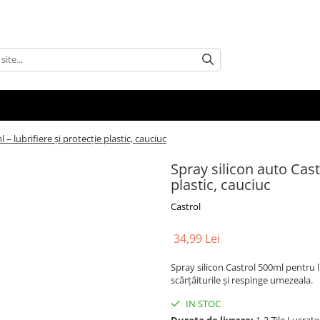
 – lubrifiere și protecție plastic, cauciuc
Spray silicon auto Cast
plastic, cauciuc
Castrol
34,99 Lei
Spray silicon Castrol 500ml pentru lu
scârțâiturile și respinge umezeala.
IN STOC