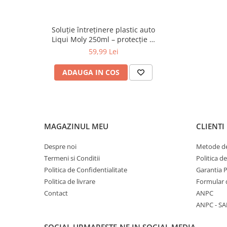
0W12
Specificații:
0W20
Producător: Castrol
Soluție întreținere plastic auto
Tip produs: spray silicon
0W30
Liqui Moly 250ml – protecție și
Cantitate: 500 ml
efect antistatic
Formă: aerosol
59,99 Lei
0W40
10W40
ADAUGA IN COS
5W20
5W30
5W40
MAGAZINUL MEU
CLIENTI
Ulei Transmisie
Despre noi
Metode de
Termeni si Conditii
Politica d
Politica de Confidentialitate
Garantia 
Politica de livrare
Formular 
Contact
ANPC
ANPC - SA
SOCIAL
URMARESTE-NE IN SOCIAL MEDIA