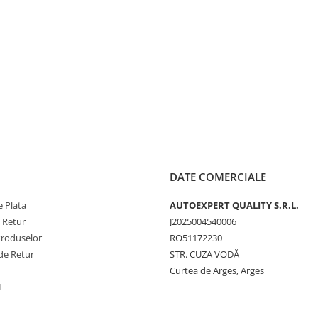
DATE COMERCIALE
 Plata
AUTOEXPERT QUALITY S.R.L.
e Retur
J2025004540006
Produselor
RO51172230
de Retur
STR. CUZA VODĂ
Curtea de Arges, Arges
L