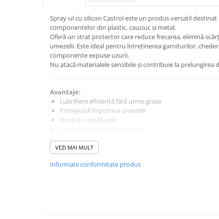
Intretinere Auto
Chimice Auto
Spray-ul cu silicon Castrol este un produs versatil destinat lu
componentelor din plastic, cauciuc și metal.
Etansanti Auto
Oferă un strat protector care reduce frecarea, elimină scârț
Lubrifianti Multifunctionali
umezelii. Este ideal pentru întreținerea garniturilor, cheder
componente expuse uzurii.
Solutii curatare componente
Nu atacă materialele sensibile și contribuie la prelungirea d
mecanice
Spray frane/ambreiaj
Avantaje:
Vaseline si Unsori Auto
Lubrifiere eficientă fără urme grase
Cosmetica Auto
Protejează împotriva umezelii
Elimină scârțâiturile
Bureti,Lavete,Accesorii
Ideal pentru plastic și cauciuc
Intretinere exterior
Previne îmbătrânirea materialelor
Intretinere interior
VEZI MAI MULT
Jante si Anvelope
Informatii conformitate produs
Utilizare:
Odorizante Auto
Cheder uși și geamuri
Siguranta Auto
Garnituri auto
Balamale și mecanisme
Kituri siguranta
Elemente din plastic și cauciuc
Ulei Motor