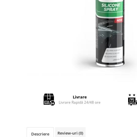
Adaptoare LED
Anulatoare eoare LED
Auxiliare Halogen
Auxiliare LED
Halogen
LED
LED Omologat RAR
Xenon
Echipamente Service
Compresoare portabile
Intretinere baterie si sisteme
Livrare
Livrare Rapidă 24/48 ore
electrice
Truse de Scule
Vopsitorie
Restaurare Faruri
Review-uri
(0)
Descriere