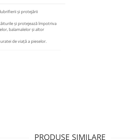
brifierii și protejării
âiturile și protejează împotriva
elor, balamalelor și altor
uratei de viață a pieselor.
PRODUSE SIMILARE