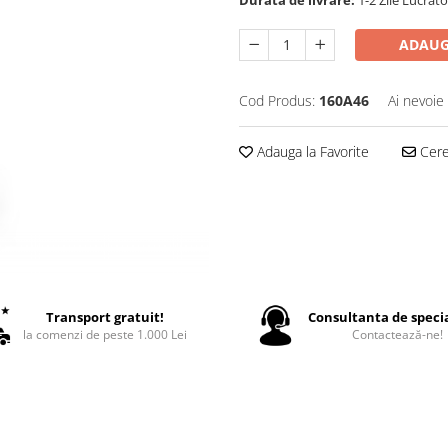
Durata de livrare:
1-2 Zile Lucrat
ADAUG
Cod Produs:
160A46
Ai nevoie
Adauga la Favorite
Cere 
Transport gratuit!
Consultanta de specia
la comenzi de peste 1.000 Lei
Contactează-ne!