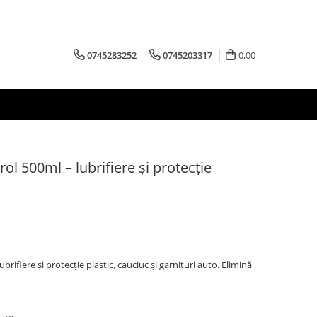
0745283252
0745203317
0,00
rol 500ml – lubrifiere și protecție
brifiere și protecție plastic, cauciuc și garnituri auto. Elimină