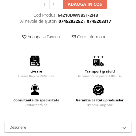
ADAUGA IN COS
Cod Produs:
64210DWNBST-2HB
Ai nevoie de ajutor?
0745283252
/
0745203317
Adauga la Favorite
Cere informatii
Livrare
Transport gratuit!
Livrare Rapidă 24/48 ore
la comenzi de peste 1.000 Lei
Consultanta de specialitate
Garanția calității produselor
Contactează-ne!
Branduri originale
Descriere