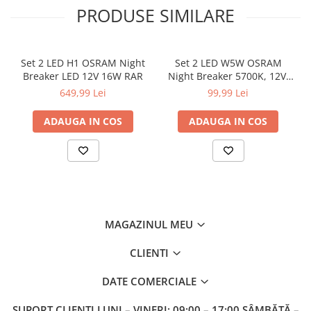
Specificații tehnice:
PRODUSE SIMILARE
Tip bec: LED H7
Tensiune: 12V
Putere: 16W
Temperatură culoare: 6000K
Set 2 LED H1 OSRAM Night
Set 2 LED W5W OSRAM
Flux luminos: aprox. 1500 lm
Breaker LED 12V 16W RAR
Night Breaker 5700K, 12V,
Gamă: Night Breaker LED START
certificat RAR
649,99 Lei
99,99 Lei
Cantitate: 2 buc
Producător: OSRAM
ADAUGA IN COS
ADAUGA IN COS
MAGAZINUL MEU
CLIENTI
DATE COMERCIALE
SUPORT CLIENTI
LUNI – VINERI: 09:00 – 17:00 SÂMBĂTĂ –