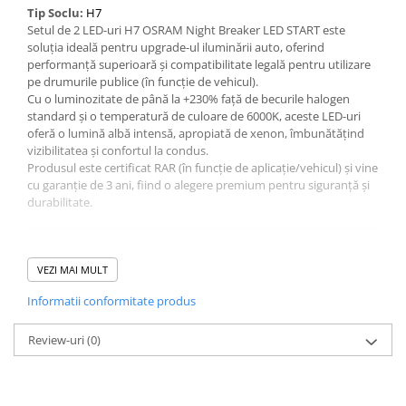
Tip Soclu:
H7
Setul de 2 LED-uri H7 OSRAM Night Breaker LED START este
soluția ideală pentru upgrade-ul iluminării auto, oferind
performanță superioară și compatibilitate legală pentru utilizare
pe drumurile publice (în funcție de vehicul).
Cu o luminozitate de până la +230% față de becurile halogen
standard și o temperatură de culoare de 6000K, aceste LED-uri
oferă o lumină albă intensă, apropiată de xenon, îmbunătățind
vizibilitatea și confortul la condus.
Produsul este certificat RAR (în funcție de aplicație/vehicul) și vine
cu garanție de 3 ani, fiind o alegere premium pentru siguranță și
durabilitate.
Avantaje:
Până la +230% mai multă lumină
VEZI MAI MULT
Lumină albă rece 6000K (aspect modern)
Informatii conformitate produs
Produs omologat RAR (în funcție de vehicul)
Durată de viață extinsă
Consum redus de energie
Review-uri
(0)
Garanție 3 ani