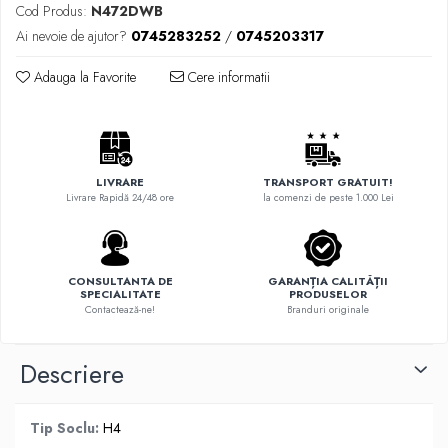
Cod Produs:
N472DWB
Ai nevoie de ajutor?
0745283252
/
0745203317
Adauga la Favorite
Cere informatii
LIVRARE
TRANSPORT GRATUIT!
Livrare Rapidă 24/48 ore
la comenzi de peste 1.000 Lei
CONSULTANTA DE
GARANȚIA CALITĂȚII
SPECIALITATE
PRODUSELOR
Contactează-ne!
Branduri originale
Descriere
Tip Soclu:
H4