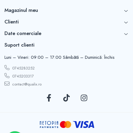
Tensiune: 12V
Putere: 13/13W
Magazinul meu
Temperatură culoare: 6000K
Brand: Neolux
Clienti
Cantitate: 2 buc
Date comerciale
Suport clienti
Luni – Vineri: 09:00 – 17:00 Sâmbătă – Duminică: Închis
0745283252
0745203317
contact@qualix.ro