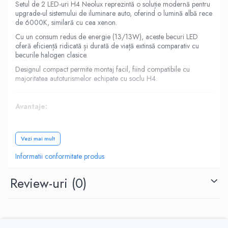
Setul de 2 LED-uri H4 Neolux reprezintă o soluție modernă pentru
upgrade-ul sistemului de iluminare auto, oferind o lumină albă rece
de 6000K, similară cu cea xenon.
Cu un consum redus de energie (13/13W), aceste becuri LED
oferă eficiență ridicată și durată de viață extinsă comparativ cu
becurile halogen clasice.
Designul compact permite montaj facil, fiind compatibile cu
majoritatea autoturismelor echipate cu soclu H4.
Avantaje:
Lumină albă rece 6000K (aspect modern)
Consum redus – doar 13W
Vezi mai mult
Durată de viață mai mare decât halogen
Informatii conformitate produs
Încălzire redusă
Set 2 buc – iluminare completă faruri
Review-uri
(0)
Specificații tehnice:
Tip bec: LED H4