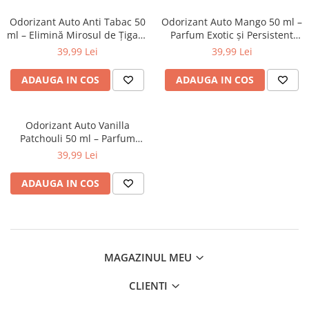
Odorizant Auto Anti Tabac 50
Odorizant Auto Mango 50 ml –
ml – Elimină Mirosul de Țigară
Parfum Exotic și Persistent
și Improspătează Interiorul
pentru Interior Auto
39,99 Lei
39,99 Lei
ADAUGA IN COS
ADAUGA IN COS
Odorizant Auto Vanilla
Patchouli 50 ml – Parfum
Elegant și Persistent pentru
39,99 Lei
Interior Auto
ADAUGA IN COS
MAGAZINUL MEU
CLIENTI