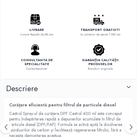
LIVRARE
TRANSPORT GRATUIT!
Livrare Rapidă 24/48 ore
la comenzi de peste 1.000 Lei
CONSULTANTA DE
GARANȚIA CALITĂȚII
SPECIALITATE
PRODUSELOR
Contactează-ne!
Branduri originale
Descriere
Curățare eficientă pentru filtrul de particule diesel
Castrol Spray-ul de curățare DPF Castrol 400 ml este conceput
pentru îndepărtarea rapidă a depunerilor acumulate în filtrul de
particule diesel (DPF/FAP). Formula sa activă ajută la dizolvarea
reziduurilor de carbon și facilitează regenerarea filtrului, fără a
necesita demontarea acestuia.