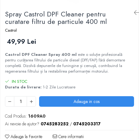
Spray Castrol DPF Cleaner pentru
curatare filtru de particule 400 ml
Castrol
49,99 Lei
Castrol DPF Cleaner Spray 400 ml
este o soluție profesională
pentru curățarea filtrului de particule diesel (DPF/FAP) fără demontare
completă. Dizolvă depunerile de funingine și cenușă, contribuind la
regenerarea filtrului și la restabilirea performanței motorului.
IN STOC
Durata de livrare:
1-2 Zile Lucratoare
Adauga in cos
Cod Produs:
1609A0
Ai nevoie de ajutor?
0745283252
/
0745203317
Adauga la Favorite
Cere informatii