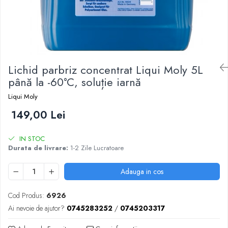
Lichid parbriz concentrat Liqui Moly 5L
până la -60°C, soluție iarnă
Liqui Moly
149,00 Lei
IN STOC
Durata de livrare:
1-2 Zile Lucratoare
Adauga in cos
Cod Produs:
6926
Ai nevoie de ajutor?
0745283252
/
0745203317