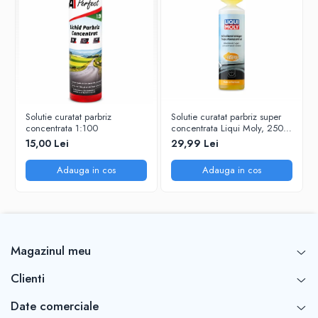
Soluţia se va dilua cu apă în funcţie de concentraţia dorit
Tabel de diluţie :    

Substanţă activă                         Apă               
 1 parte                                      2 părţi      
 1 parte                                      1 parte      
 pură                                           -         
Solutie curatat parbriz
Solutie curatat parbriz super
concentrata 1:100
concentrata Liqui Moly, 250
ml
15,00 Lei
29,99 Lei
Adauga in cos
Adauga in cos
Magazinul meu
Clienti
Date comerciale