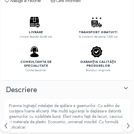
Adauga la Favorite
Cere informatii
LIVRARE
TRANSPORT GRATUIT!
Livrare Rapidă 24/48 ore
la comenzi de peste 1.000 Lei
CONSULTANTA DE
GARANȚIA CALITĂȚII
SPECIALITATE
PRODUSELOR
Contactează-ne!
Branduri originale
Descriere
Previne îngheţul instalaţiei de spălare a geamurilor. Cu aditivi de
curăţare foarte eficienţi. Mai multă siguranţă la deplasare datorită
geamurilor cu vizibilitate bună. Efect neutru faţă de lacuri, cauciuc
şi materiale de plastic. Economic, universal miscibil. Cu formulă
anticalcar.