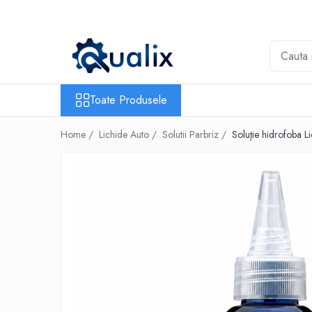
Toate Produsele
Lichide Auto
Adblue
Toate Produsele
Antigel
Home /
Lichide Auto /
Solutii Parbriz /
Soluţie hidrofoba L
Solutii Parbriz
Lichid frana
Aditivi
Aditivi AdBlue
Aditivi Ulei
Adtitivi combustibil
Soluții de Curățare
Curățare DPF
Becuri Auto