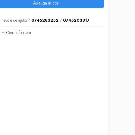
Adauga in cos
i nevoie de ajutor?
0745283252
/
0745203317
Cere informatii