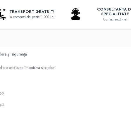
CONSULTANTA D
TRANSPORT GRATUIT!
SPECIALITATE
la comenzi de peste 1.000 Lei
Contactează-ne!
lară și siguranță
otecţie împotriva stropilor
92
pă