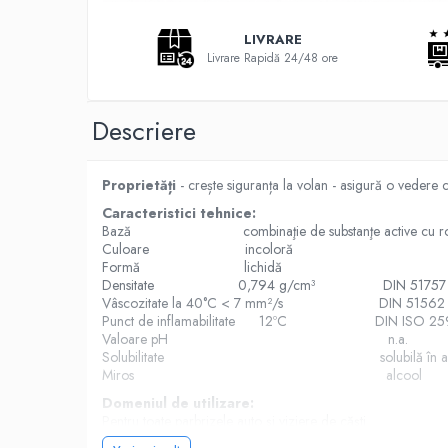
Intretinere Auto
Chimice Auto
LIVRARE
Livrare Rapidă 24/48 ore
Etansanti Auto
Lubrifianti Multifunctionali
Solutii curatare componente mecanice
Descriere
Spray frane/ambreiaj
Vaseline si Unsori Auto
Proprietăți
- crește siguranța la volan - asigură o vedere c
Cosmetica Auto
Caracteristici tehnice:
Bureti,Lavete,Accesorii
Bază combinaţie de substanţe active cu rol de pr
Culoare incoloră
Intretinere exterior
Formă lichidă
Intretinere interior
Densitate 0,794 g/cm³ DIN 51757
Vâscozitate la 40°C < 7 mm²/s DIN 51562
Jante si Anvelope
Punct de inflamabilitate 12ºC DIN ISO 25
Odorizante Auto
Valoare pH n.a.
Siguranta Auto
Solubilitate solubilă în a
Miros alcool
Kituri siguranta
Domeniul de utilizare:
Ulei Motor
Pentru toate parbrizele auto şi viziere de căşti
0W12