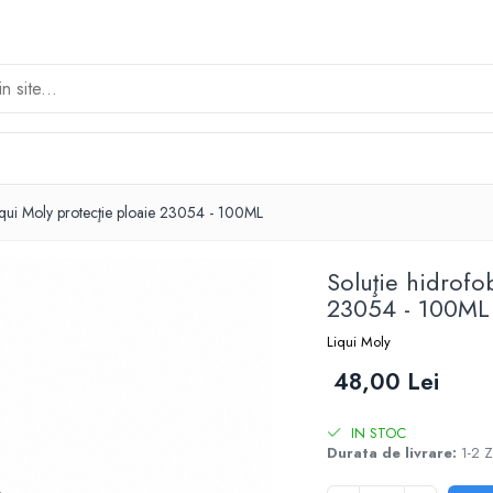
iqui Moly protecţie ploaie 23054 - 100ML
Soluţie hidrofo
23054 - 100ML
Liqui Moly
48,00 Lei
IN STOC
Durata de livrare:
1-2 Z