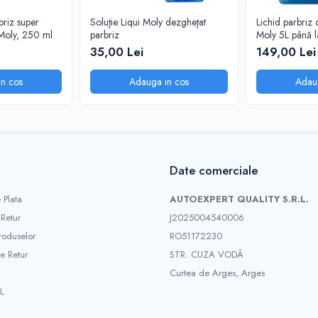
briz super
Soluţie Liqui Moly dezgheţat
Lichid parbriz 
 Moly, 250 ml
parbriz
Moly 5L până la -60°C, soluție
iarnă
35,00 Lei
149,00 Lei
n cos
Adauga in cos
Adau
Date comerciale
 Plata
AUTOEXPERT QUALITY S.R.L.
 Retur
J2025004540006
roduselor
RO51172230
e Retur
STR. CUZA VODĂ
Curtea de Arges, Arges
L