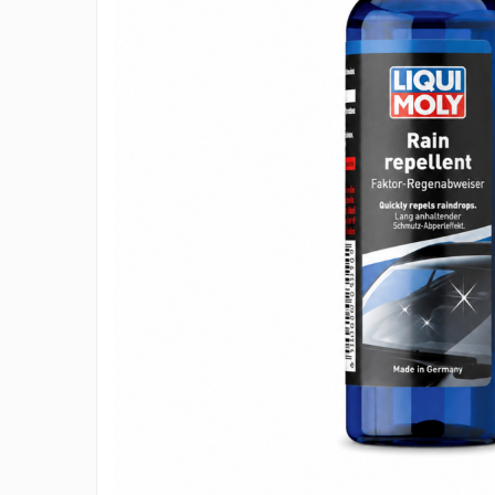
Adaptoare LED
Anulatoare eoare LED
Auxiliare Halogen
Auxiliare LED
Halogen
LED
LED Omologat RAR
Xenon
Echipamente Service
Compresoare portabile
Intretinere baterie si sisteme
electrice
Truse de Scule
Vopsitorie
Restaurare Faruri