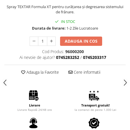
Intretinere Auto
Spray TEXTAR Formula XT pentru curățarea și degresarea sistemului
Chimice Auto
de frânare.
Etansanti Auto
IN STOC
Lubrifianti Multifunctionali
Durata de livrare:
1-2 Zile Lucratoare
Solutii curatare componente
mecanice
ADAUGA IN COS
Spray frane/ambreiaj
Cod Produs:
96000200
Vaseline si Unsori Auto
Ai nevoie de ajutor?
0745283252
/
0745203317
Cosmetica Auto
Bureti,Lavete,Accesorii
Adauga la Favorite
Cere informatii
Intretinere exterior
Intretinere interior
Jante si Anvelope
Odorizante Auto
Livrare
Transport gratuit!
Siguranta Auto
Livrare Rapidă 24/48 ore
la comenzi de peste 1.000 Lei
Kituri siguranta
Ulei Motor