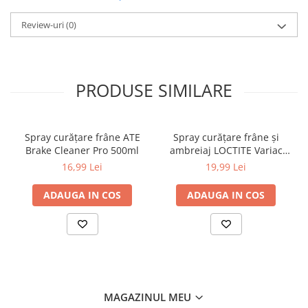
Utilizare profesională și DIY
Review-uri
(0)
Specificații tehnice:
Tip produs: spray curățare frâne
Cantitate: 500 ml
PRODUSE SIMILARE
Brand: TEXTAR
Aplicare: discuri, plăcuțe, etriere
Spray curățare frâne ATE
Spray curățare frâne și
Brake Cleaner Pro 500ml
ambreiaj LOCTITE Variac
500ml
16,99 Lei
19,99 Lei
ADAUGA IN COS
ADAUGA IN COS
MAGAZINUL MEU