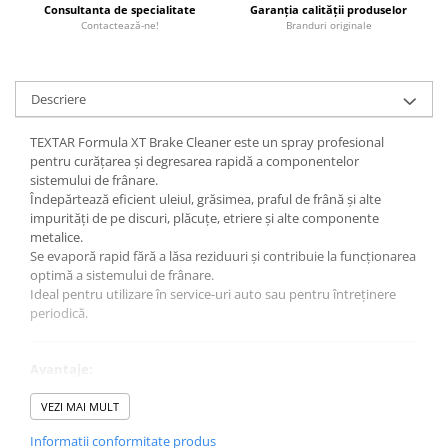
0W12
Consultanta de specialitate
Garanția calității produselor
Contactează-ne!
Branduri originale
0W20
0W30
Descriere
0W40
10W40
TEXTAR Formula XT Brake Cleaner este un spray profesional
pentru curățarea și degresarea rapidă a componentelor
5W20
sistemului de frânare.
5W30
Îndepărtează eficient uleiul, grăsimea, praful de frână și alte
impurități de pe discuri, plăcuțe, etriere și alte componente
5W40
metalice.
Se evaporă rapid fără a lăsa reziduuri și contribuie la funcționarea
Ulei Transmisie
optimă a sistemului de frânare.
Ideal pentru utilizare în service-uri auto sau pentru întreținere
periodică.
Avantaje:
Curățare rapidă și eficientă
Elimină ulei, grăsime și praf de frână
VEZI MAI MULT
Evaporare rapidă fără urme
Informatii conformitate produs
Îmbunătățește performanța frânării