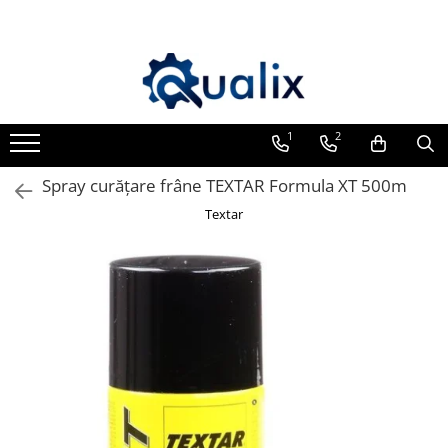
Toate Produsele
Lichide Auto
Adblue
1
2
Antigel
Spray curățare frâne TEXTAR Formula XT 500m
Solutii Parbriz
Textar
Lichid frana
Aditivi
Aditivi AdBlue
Aditivi Ulei
Adtitivi combustibil
Soluții de Curățare
Curățare DPF
Becuri Auto