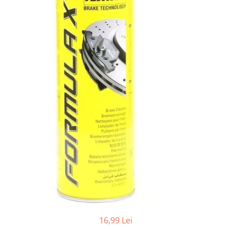
Adaptoare LED
Anulatoare eoare LED
Auxiliare Halogen
Auxiliare LED
Halogen
LED
LED Omologat RAR
Xenon
Echipamente Service
Compresoare portabile
Intretinere baterie si sisteme
electrice
Truse de Scule
Vopsitorie
Restaurare Faruri
16,99 Lei