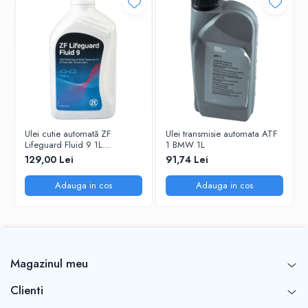
Ulei cutie automată ZF
Ulei transmisie automata ATF
Lifeguard Fluid 9 1L
1 BMW 1L
(AA01.500.001) – ATF ZF
129,00 Lei
91,74 Lei
8/9HP, OEM
Adauga in cos
Adauga in cos
Magazinul meu
Clienti