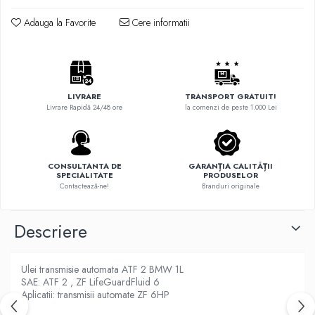
Adauga la Favorite
Cere informatii
LIVRARE
TRANSPORT GRATUIT!
Livrare Rapidă 24/48 ore
la comenzi de peste 1.000 Lei
CONSULTANTA DE
GARANȚIA CALITĂȚII
SPECIALITATE
PRODUSELOR
Contactează-ne!
Branduri originale
Descriere
Ulei transmisie automata ATF 2 BMW 1L
SAE: ATF 2 , ZF LifeGuardFluid 6
Aplicatii: transmisii automate ZF 6HP