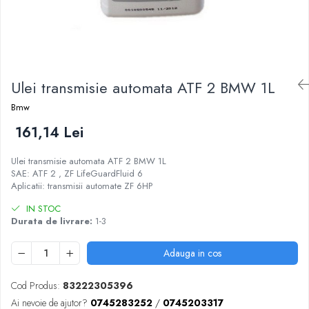
Ulei transmisie automata ATF 2 BMW 1L
Bmw
161,14 Lei
Ulei transmisie automata ATF 2 BMW 1L
SAE: ATF 2 , ZF LifeGuardFluid 6
Aplicatii: transmisii automate ZF 6HP
IN STOC
Durata de livrare:
1-3
Adauga in cos
Cod Produs:
83222305396
Ai nevoie de ajutor?
0745283252
/
0745203317