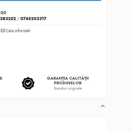
020
5283252
/
0745203317
Cere informatii
E
GARANȚIA CALITĂȚII
PRODUSELOR
Branduri originale