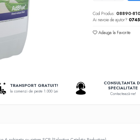
Cod Produs:
08890-81
Ai nevoie de ajutor?
074
Adauga la Favorite
CONSULTANTA D
TRANSPORT GRATUIT!
SPECIALITATE
la comenzi de peste 1.000 Lei
Contactează-ne!
ro 6 echipate cu sistem SCR (Selective Catalytic Reduction).