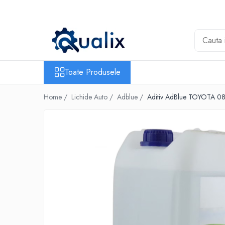
Toate Produsele
Lichide Auto
Adblue
Toate Produsele
Antigel
Home /
Lichide Auto /
Adblue /
Aditiv AdBlue TOYOTA 08
Solutii Parbriz
Lichid frana
Aditivi
Aditivi AdBlue
Aditivi Ulei
Adtitivi combustibil
Soluții de Curățare
Curățare DPF
Becuri Auto