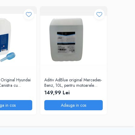
 Original Hyundai
Aditiv AdBlue original Mercedes-
(Canistra cu
Benz, 10L, pentru motoarele
diesel Euro 6
149,99 Lei
ga in cos
Adauga in cos