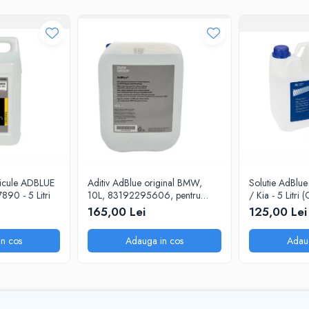
articule ADBLUE
Aditiv AdBlue original BMW,
Solutie AdBlue
90 - 5 Litri
10L, 83192295606, pentru
/ Kia - 5 Litri 
motoarele diesel Euro 6
Picurator)
165,00 Lei
125,00 Lei
n cos
Adauga in cos
Adau