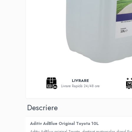
Adaptoare LED
Anulatoare eoare LED
Auxiliare Halogen
Auxiliare LED
Halogen
LED
LED Omologat RAR
Xenon
Echipamente Service
LIVRARE
Compresoare portabile
Livrare Rapidă 24/48 ore
Intretinere baterie si sisteme
electrice
Descriere
Truse de Scule
Vopsitorie
Aditiv AdBlue Original Toyota 10L
Restaurare Faruri
Aditiv AdBlue original Toyota, destinat motoarelor diesel Eu