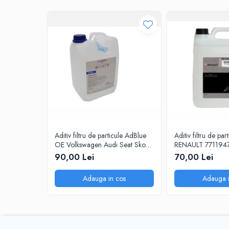
0W20
0W30
0W40
10W40
5W20
5W30
5W40
Ulei Transmisie
Aditiv filtru de particule AdBlue
Aditiv filtru de p
OE Volkswagen Audi Seat Skoda
RENAULT 77119478
5L
90,00 Lei
70,00 Lei
Adauga in cos
Adauga i