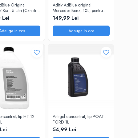
dBlue Original
Aditiv AdBlue original
 Kia - 5 Litri (Canistra
Mercedes-Benz, 10L, pentru
tor)
motoarele diesel Euro 6
 Lei
149,99 Lei
Adauga in cos
Adauga in cos
oncentrat, tip HT-12
Antigel concentrat, tip POAT -
L
FORD 1L
Lei
54,99 Lei