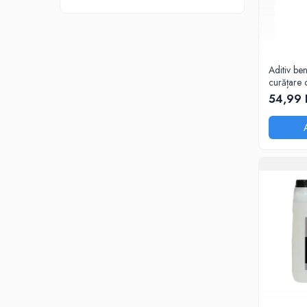
Adaptoare LED
Anulatoare eoare LED
Auxiliare Halogen
Aditiv be
Auxiliare LED
curățare c
Halogen
54,99 
LED
LED Omologat RAR
Xenon
Echipamente Service
Compresoare portabile
Intretinere baterie si sisteme
electrice
Truse de Scule
Vopsitorie
Restaurare Faruri