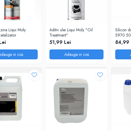
nzina Liqui Moly
Aditiv ulei Liqui Moly "Oil
Silicon d
atalizator
Treatment"
5970 50m
Garnituri
Lei
51,99 Lei
84,99 
-50°C / 
Minute, Me
Adauga in cos
Adauga in cos