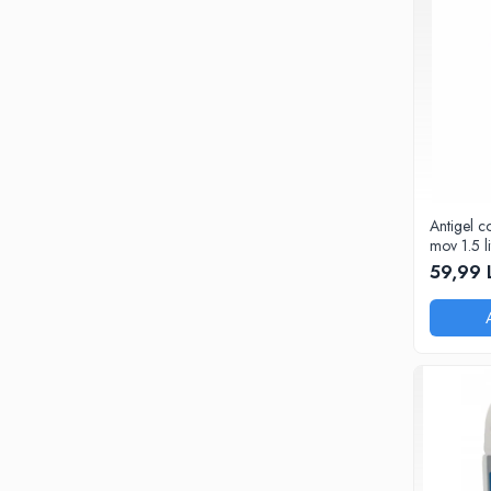
Antigel 
mov 1.5 li
59,99 