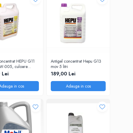
concentrat HEPU G11
Antigel concentrat Hepu G13
W-005, culoare
mov 5 litri
olum 5 litri
 Lei
189,00 Lei
Adauga in cos
Adauga in cos