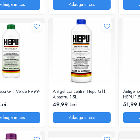
Adauga in cos
Adauga in cos
Hepu G11 Verde P999-
Antigel concentrat Hepu G11,
Antigel c
L
Albastru, 1.5L
HEPU 1.
Lei
49,99 Lei
51,99 
Adauga in cos
Adauga in cos