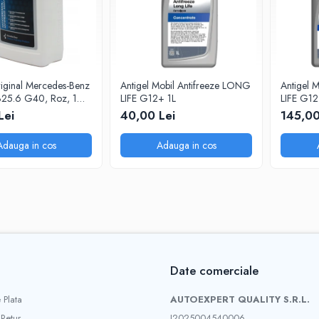
riginal Mercedes-Benz
Antigel Mobil Antifreeze LONG
Antigel 
325.6 G40, Roz, 1
LIFE G12+ 1L
LIFE G12
Lei
40,00 Lei
145,00
Adauga in cos
Adauga in cos
Date comerciale
 Plata
AUTOEXPERT QUALITY S.R.L.
 Retur
J2025004540006