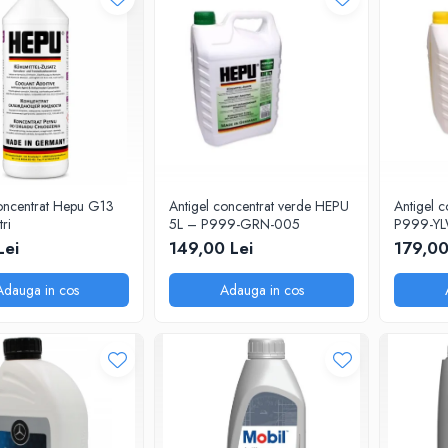
concentrat Hepu G13
Antigel concentrat verde HEPU
Antigel 
tri
5L – P999-GRN-005
P999-YL
galben, v
Lei
149,00 Lei
179,00
Adauga in cos
Adauga in cos