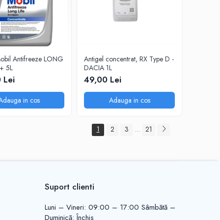
Mobil Antifreeze LONG
Antigel concentrat, RX Type D -
+ 5L
DACIA 1L
 Lei
49,00 Lei
Adauga in cos
Adauga in cos
1
2
3
21
...
Suport clienti
Luni – Vineri: 09:00 – 17:00 Sâmbătă –
Duminică: Închis