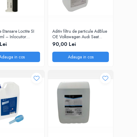
e Etansare Loctite SI
Aditiv filtru de particule AdBlue
l – Inlocuitor
OE Volkswagen Audi Seat
 Flanse, Rezistent
Skoda 5L
Lei
90,00 Lei
+200°C, Uscare 25
tal si Plastic
Adauga in cos
Adauga in cos