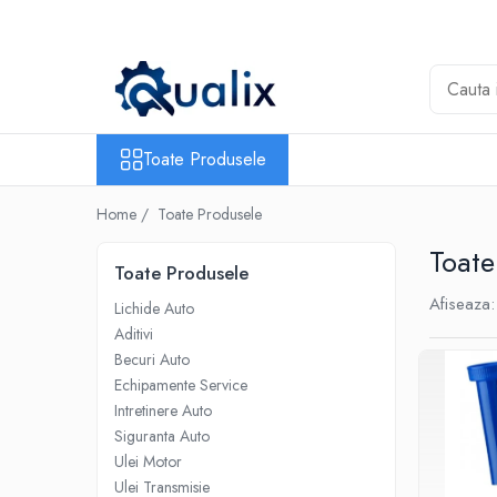
Toate Produsele
Lichide Auto
Adblue
Toate Produsele
Antigel
Home /
Toate Produsele
Solutii Parbriz
Lichid frana
Toate
Toate Produsele
Aditivi
Afiseaza:
Lichide Auto
Aditivi AdBlue
Aditivi
Aditivi Ulei
Becuri Auto
Adtitivi combustibil
Echipamente Service
Intretinere Auto
Soluții de Curățare
Siguranta Auto
Curățare DPF
Ulei Motor
Becuri Auto
Ulei Transmisie