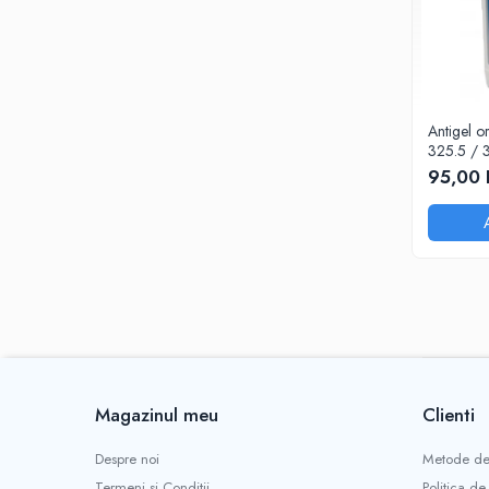
Antigel o
325.5 / 
Litru
95,00 
Magazinul meu
Clienti
Despre noi
Metode de
Termeni si Conditii
Politica de