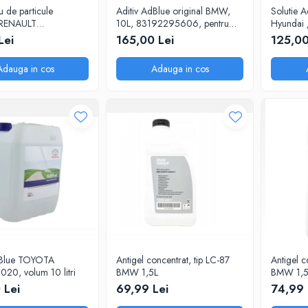
tru de particule
Aditiv AdBlue original BMW,
Solutie A
RENAULT
10L, 83192295606, pentru
Hyundai /
0 - 5 Litri
motoarele diesel Euro 6
cu Picura
Lei
165,00 Lei
125,00
Adauga in cos
Adauga in cos
dBlue TOYOTA
Antigel concentrat, tip LC-87
Antigel c
20, volum 10 litri
BMW 1,5L
BMW 1,5
 Lei
69,99 Lei
74,99 