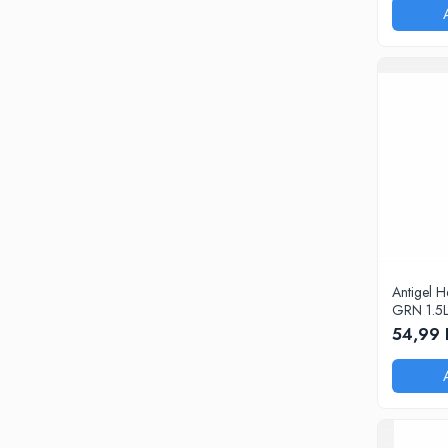
0W20
0W30
0W40
10W40
5W20
5W30
5W40
Ulei Transmisie
Antigel 
GRN 1.5
54,99 