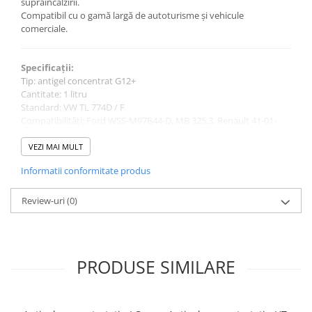
supraîncălzirii.
Compatibil cu o gamă largă de autoturisme și vehicule
comerciale.
Specificații:
Tip: antigel concentrat G12+
Cantitate: 1 litru
Standard: VW TL 774D / F
Compatibilități: Ford WSS-M97B44-D, MB 325.3, Renault 41-01-
001, GM 1899 M, MAN 248 / 324, Volvo VCS
VEZI MAI MULT
Informatii conformitate produs
Utilizare:
Se diluează cu apă demineralizată înainte de utilizare.
Review-uri
(0)
Atenție:
Nu se amestecă cu alte tipuri de antigel.
PRODUSE SIMILARE