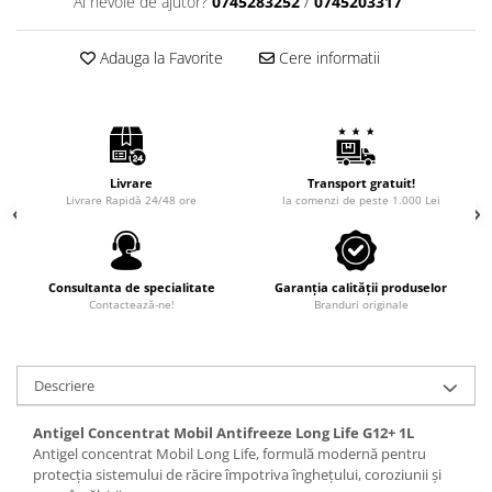
Ai nevoie de ajutor?
0745283252
/
0745203317
Adauga la Favorite
Cere informatii
Livrare
Transport gratuit!
Livrare Rapidă 24/48 ore
la comenzi de peste 1.000 Lei
Consultanta de specialitate
Garanția calității produselor
Contactează-ne!
Branduri originale
Descriere
Antigel Concentrat Mobil Antifreeze Long Life G12+ 1L
Antigel concentrat Mobil Long Life, formulă modernă pentru
protecția sistemului de răcire împotriva înghețului, coroziunii și