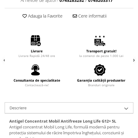
Ai nevoie de ajutor?
0745283252
/
0745203317
Intretinere Auto
Chimice Auto
Adauga la Favorite
Cere informatii
Etansanti Auto
Lubrifianti Multifunctionali
Solutii curatare componente
mecanice
Spray frane/ambreiaj
Livrare
Transport gratuit!
Livrare Rapidă 24/48 ore
la comenzi de peste 1.000 Lei
Vaseline si Unsori Auto
Cosmetica Auto
Bureti,Lavete,Accesorii
Consultanta de specialitate
Garanția calității produselor
Intretinere exterior
Contactează-ne!
Branduri originale
Intretinere interior
Jante si Anvelope
Odorizante Auto
Descriere
Siguranta Auto
Antigel Concentrat Mobil Antifreeze Long Life G12+ 5L
Kituri siguranta
Antigel concentrat Mobil Long Life, formulă modernă pentru
protecția sistemului de răcire împotriva înghețului, coroziunii și
Ulei Motor