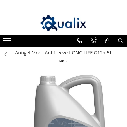
Toate Produsele
Lichide Auto
Adblue
1
2
Antigel
Antigel Mobil Antifreeze LONG LIFE G12+ 5L
Solutii Parbriz
Mobil
Lichid frana
Aditivi
Aditivi AdBlue
Aditivi Ulei
Adtitivi combustibil
Soluții de Curățare
Curățare DPF
Becuri Auto