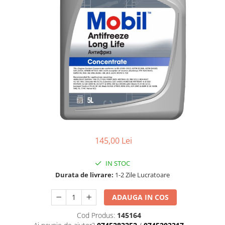
Adaptoare LED
Anulatoare eoare LED
Auxiliare Halogen
Auxiliare LED
Halogen
LED
LED Omologat RAR
Xenon
Echipamente Service
145,00 Lei
Compresoare portabile
Intretinere baterie si sisteme
IN STOC
electrice
Durata de livrare:
1-2 Zile Lucratoare
Truse de Scule
ADAUGA IN COS
Vopsitorie
Cod Produs:
145164
Restaurare Faruri