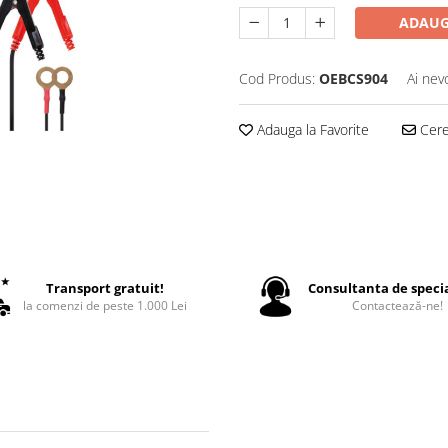
ADAUG
Cod Produs:
OEBCS904
Ai nev
Adauga la Favorite
Cere 
Transport gratuit!
Consultanta de specia
la comenzi de peste 1.000 Lei
Contactează-ne!