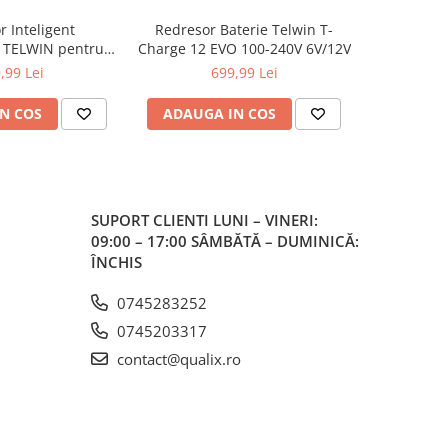
 Inteligent
Redresor Baterie Telwin T-
Redresor A
 TELWIN pentru
Charge 12 EVO 100-240V 6V/12V
EVO 
ntante Auto
,99 Lei
699,99 Lei
1
N COS
ADAUGA IN COS
ADAUG
SUPORT CLIENTI
LUNI – VINERI:
09:00 – 17:00 SÂMBĂTĂ – DUMINICĂ:
ÎNCHIS
0745283252
0745203317
contact@qualix.ro