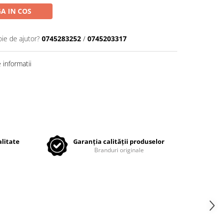
A IN COS
oie de ajutor?
0745283252
/
0745203317
informatii
litate
Garanția calității produselor
Branduri originale