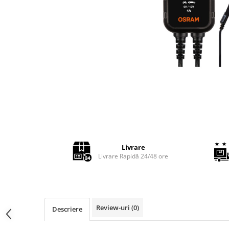
Adaptoare LED
Anulatoare eoare LED
Auxiliare Halogen
Auxiliare LED
Halogen
LED
LED Omologat RAR
Xenon
Echipamente Service
Compresoare portabile
Livrare
Livrare Rapidă 24/48 ore
Intretinere baterie si sisteme
electrice
Truse de Scule
Vopsitorie
Review-uri
(0)
Descriere
Restaurare Faruri