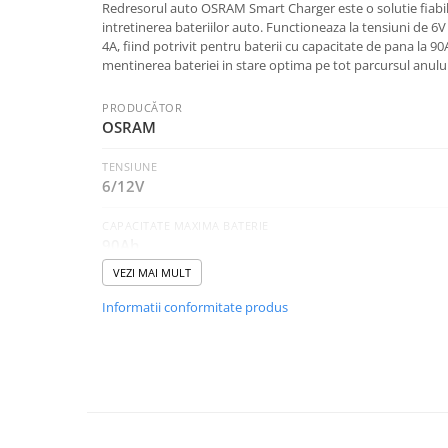
Intretinere Auto
Redresorul auto OSRAM Smart Charger este o solutie fiabil
intretinerea bateriilor auto. Functioneaza la tensiuni de 6
Chimice Auto
4A, fiind potrivit pentru baterii cu capacitate de pana la 9
Etansanti Auto
mentinerea bateriei in stare optima pe tot parcursul anului
Lubrifianti Multifunctionali
PRODUCĂTOR
Solutii curatare componente
OSRAM
mecanice
Spray frane/ambreiaj
TENSIUNE
6/12V
Vaseline si Unsori Auto
Cosmetica Auto
CAPACITATE MAXIMA BATERIE
90Ah
Bureti,Lavete,Accesorii
Intretinere exterior
VEZI MAI MULT
CURENT MAXIM (AMPERAJ)
Intretinere interior
4A
Informatii conformitate produs
Jante si Anvelope
Odorizante Auto
Siguranta Auto
Kituri siguranta
Ulei Motor