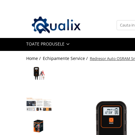
Toate Produsele
Lichide Auto
Adblue
TOATE PRODUSELE
Antigel
Home /
Echipamente Service /
Redresor Auto OSRAM Sm
Solutii Parbriz
Lichid frana
Aditivi
Aditivi AdBlue
Aditivi Ulei
Adtitivi combustibil
Soluții de Curățare
Curățare DPF
Becuri Auto