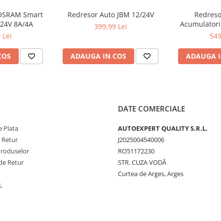
 OSRAM Smart
Redresor Auto JBM 12/24V
Redresor
/24V 8A/4A
Acumulatori
399,99 Lei
Repreze
 Lei
549
COS
ADAUGA IN COS
ADAUGA I
DATE COMERCIALE
 Plata
AUTOEXPERT QUALITY S.R.L.
e Retur
J2025004540006
Produselor
RO51172230
de Retur
STR. CUZA VODĂ
Curtea de Arges, Arges
L