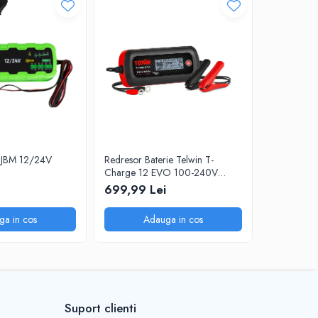
 JBM 12/24V
Redresor Baterie Telwin T-
Redresor A
Charge 12 EVO 100-240V
EVO 230V
6V/12V
699,99 Lei
1.999,99
ga in cos
Adauga in cos
A
Suport clienti