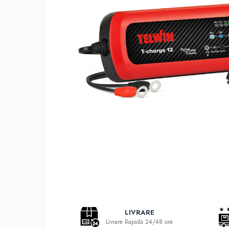
Adaptoare LED
Anulatoare eoare LED
Auxiliare Halogen
Auxiliare LED
Halogen
LED
LED Omologat RAR
Xenon
Echipamente Service
Compresoare portabile
Intretinere baterie si sisteme
electrice
Truse de Scule
Vopsitorie
LIVRARE
Restaurare Faruri
Livrare Rapidă 24/48 ore