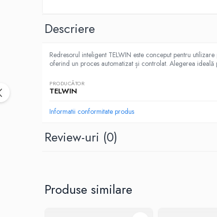
Intretinere Auto
Chimice Auto
Descriere
Etansanti Auto
Lubrifianti Multifunctionali
Redresorul inteligent TELWIN este conceput pentru utilizare p
Solutii curatare componente mecanice
oferind un proces automatizat și controlat. Alegerea ideală pen
Spray frane/ambreiaj
Vaseline si Unsori Auto
PRODUCĂTOR
TELWIN
Cosmetica Auto
Bureti,Lavete,Accesorii
Informatii conformitate produs
Intretinere exterior
Review-uri
(0)
Intretinere interior
Jante si Anvelope
Odorizante Auto
Siguranta Auto
Kituri siguranta
Produse similare
Ulei Motor
0W12