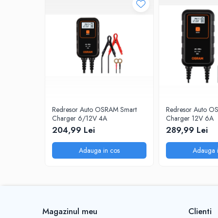
0W20
0W30
0W40
10W40
5W20
5W30
5W40
Redresor Auto OSRAM Smart
Redresor Auto O
Ulei Transmisie
Charger 6/12V 4A
Charger 12V 6A
204,99 Lei
289,99 Lei
Adauga in cos
Adauga i
Magazinul meu
Clienti