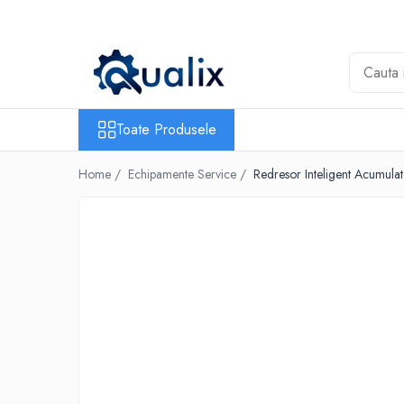
Toate Produsele
Lichide Auto
Adblue
Toate Produsele
Antigel
Home /
Echipamente Service /
Redresor Inteligent Acumula
Solutii Parbriz
Lichid frana
Aditivi
Aditivi AdBlue
Aditivi Ulei
Adtitivi combustibil
Soluții de Curățare
Curățare DPF
Becuri Auto