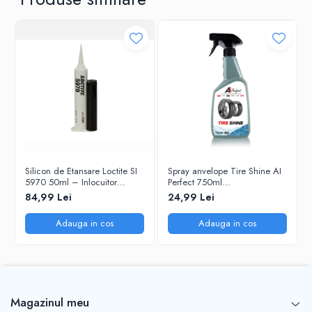
Specificații tehnice:
Cantitate: 750 ml
Cod produs: 100AIPCFOG750
Producător: AIPERFECT
Tip produs: soluție anti-aburire
Utilizare: suprafețe din sticlă
Silicon de Etansare Loctite SI
Spray anvelope Tire Shine AI
5970 50ml – Inlocuitor
Perfect 750ml
Garnituri Flanse, Rezistent
(100AIPCTS750) – luciu și
84,99 Lei
24,99 Lei
-50°C / +200°C, Uscare 25
protecție UV
Minute, Metal si Plastic
Adauga in cos
Adauga in cos
Magazinul meu