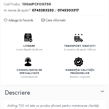
Cod Produs:
100AIPCFOG750
Ai nevoie de ajutor?
0745283252
/
0745203317
Adauga la Favorite
Cere informatii
LIVRARE
TRANSPORT GRATUIT!
Livrare Rapidă 24/48 ore
la comenzi de peste 1.000 Lei
CONSULTANTA DE
GARANȚIA CALITĂȚII
SPECIALITATE
PRODUSELOR
Contactează-ne!
Branduri originale
Descriere
Antifog 750 ml este un produs eficient pentru menținerea clarității