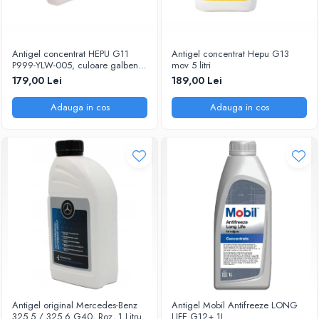
Antigel concentrat HEPU G11
Antigel concentrat Hepu G13
P999-YLW-005, culoare galben,
mov 5 litri
volum 5 litri
179,00 Lei
189,00 Lei
Adauga in cos
Adauga in cos
Antigel original Mercedes-Benz
Antigel Mobil Antifreeze LONG
325.5 / 325.6 G40, Roz, 1 Litru
LIFE G12+ 1L