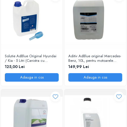
Solutie AdBlue Original Hyundai
Aditiv AdBlue original Mercedes-
/ Kia - 5 Litri (Canistra cu
Benz, 10L, pentru motoarele
Picurator)
diesel Euro 6
125,00 Lei
149,99 Lei
Adauga in cos
Adauga in cos