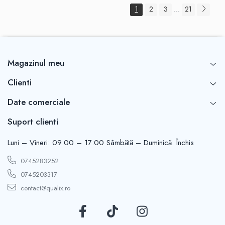
1
2
3
21
...
Magazinul meu
Clienti
Date comerciale
Suport clienti
Luni – Vineri: 09:00 – 17:00 Sâmbătă – Duminică: Închis
0745283252
0745203317
contact@qualix.ro