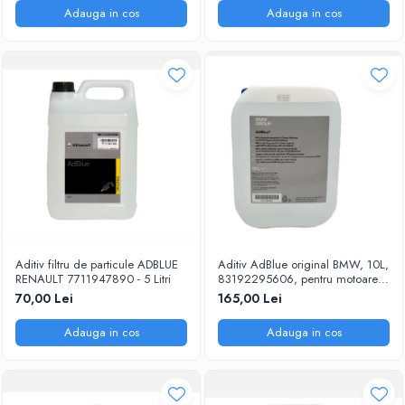
Adauga in cos
Adauga in cos
Aditiv filtru de particule ADBLUE
Aditiv AdBlue original BMW, 10L,
RENAULT 7711947890 - 5 Litri
83192295606, pentru motoarele
diesel Euro 6
70,00 Lei
165,00 Lei
Adauga in cos
Adauga in cos