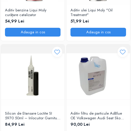
Aditiv benzina Liqui Moly
Aditiv ulei Liqui Moly "Oil
curățare catalizator
Treatment"
54,99 Lei
51,99 Lei
Adauga in cos
Adauga in cos
Silicon de Etansare Loctite SI
Aditiv filtru de particule AdBlue
5970 50ml – Inlocuitor Garnituri
OE Volkswagen Audi Seat Skoda
Flanse, Rezistent -50°C / +200°C,
5L
84,99 Lei
90,00 Lei
Uscare 25 Minute, Metal si Plastic