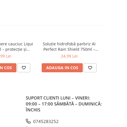
inere cauciuc Liqui
Soluție hidrofobă parbriz AI
Soluție c
– protecție și
Perfect Rain Shield 750ml –
insecte 
ticitate
efect anti-ploaie
degr
,99 Lei
24,99 Lei
N COS
ADAUGA IN COS
ADAUG
SUPORT CLIENTI
LUNI – VINERI:
09:00 – 17:00 SÂMBĂTĂ – DUMINICĂ:
ÎNCHIS
0745283252