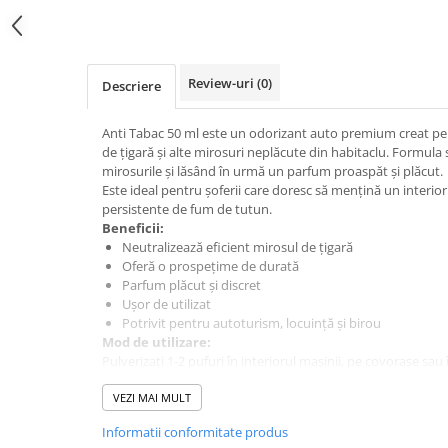
Intretinere Auto
Chimice Auto
Etansanti Auto
Review-uri
(0)
Descriere
Lubrifianti Multifunctionali
Solutii curatare componente
Anti Tabac 50 ml este un odorizant auto premium creat pe
mecanice
de țigară și alte mirosuri neplăcute din habitaclu. Formula
Spray frane/ambreiaj
mirosurile și lăsând în urmă un parfum proaspăt și plăcut.
Vaseline si Unsori Auto
Este ideal pentru șoferii care doresc să mențină un interior
persistente de fum de tutun.
Cosmetica Auto
Beneficii:
Bureti,Lavete,Accesorii
Neutralizează eficient mirosul de țigară
Oferă o prospețime de durată
Intretinere exterior
Parfum plăcut și discret
Intretinere interior
Ușor de utilizat
Jante si Anvelope
Potrivit pentru autoturism, locuință și birou
Mod de utilizare:
Odorizante Auto
Pulverizați 1-2 pufuri în interiorul mașinii, pe covorașe sau 
Siguranta Auto
intensitatea dorită.
Specificații tehnice:
VEZI MAI MULT
Kituri siguranta
Cantitate: 50 ml
Ulei Motor
Informatii conformitate produs
Cod produs: 100AIPOAT50