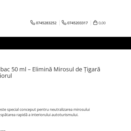
0745283252
0745203317
0,00
bac 50 ml – Elimină Mirosul de Țigară
iorul
este special conceput pentru neutralizarea mirosului
spătarea rapidă a interiorului autoturismului.