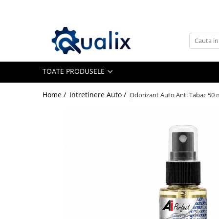
Toate Produsele
Lichide Auto
Adblue
TOATE PRODUSELE
Antigel
Home /
Intretinere Auto /
Odorizant Auto Anti Tabac 50 m
Solutii Parbriz
Lichid frana
Aditivi
Aditivi AdBlue
Aditivi Ulei
Adtitivi combustibil
Soluții de Curățare
Curățare DPF
Becuri Auto