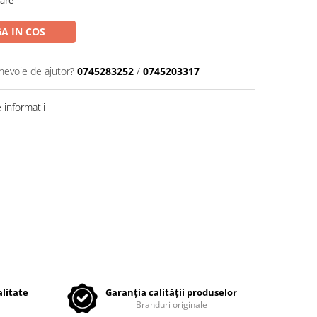
oare
A IN COS
 nevoie de ajutor?
0745283252
/
0745203317
informatii
litate
Garanția calității produselor
Branduri originale