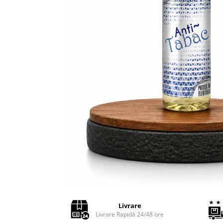
Adaptoare LED
Anulatoare eoare LED
Auxiliare Halogen
Auxiliare LED
Halogen
LED
LED Omologat RAR
Xenon
Echipamente Service
Compresoare portabile
Intretinere baterie si sisteme
electrice
Truse de Scule
Vopsitorie
Livrare
Restaurare Faruri
Livrare Rapidă 24/48 ore