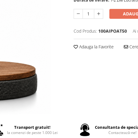
Durata de livrare:
1-2 Zile Lucrat
ADAUG
Cod Produs:
100AIPOAT50
Ai
Adauga la Favorite
Cere 
Transport gratuit!
Consultanta de specia
la comenzi de peste 1.000 Lei
Contactează-ne!