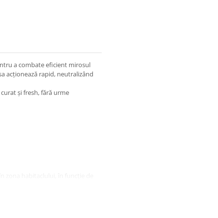
ntru a combate eficient mirosul
 sa acționează rapid, neutralizând
 curat și fresh, fără urme
în zona habitaclului, în funcție de