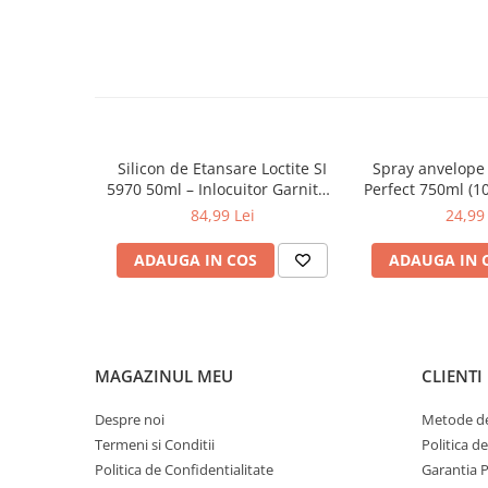
Tip produs: odorizant auto spray
0W12
Aromă: Anti Tabac
0W20
Producător: AIPERFECT
Fabricat în România
0W30
0W40
10W40
Silicon de Etansare Loctite SI
Spray anvelope 
5W20
5970 50ml – Inlocuitor Garnituri
Perfect 750ml (1
Flanse, Rezistent -50°C /
luciu și pro
5W30
84,99 Lei
24,99 
+200°C, Uscare 25 Minute,
5W40
Metal si Plastic
ADAUGA IN COS
ADAUGA IN 
Ulei Transmisie
MAGAZINUL MEU
CLIENTI
Despre noi
Metode de
Termeni si Conditii
Politica d
Politica de Confidentialitate
Garantia 