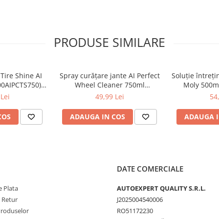
PRODUSE SIMILARE
Tire Shine AI
Spray curățare jante AI Perfect
Soluție întreț
00AIPCTS750) –
Wheel Cleaner 750ml
Moly 500ml 
tecție UV
(100AIPCWC750) – îndepărtează
elas
Lei
49,99 Lei
54
praful de frână
COS
ADAUGA IN COS
ADAUGA I
DATE COMERCIALE
 Plata
AUTOEXPERT QUALITY S.R.L.
e Retur
J2025004540006
Produselor
RO51172230