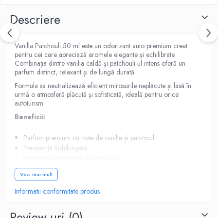
Descriere
Vanilla Patchouli 50 ml este un odorizant auto premium creat
pentru cei care apreciază aromele elegante și echilibrate.
Combinația dintre vanilia caldă și patchouli-ul intens oferă un
parfum distinct, relaxant și de lungă durată.
Formula sa neutralizează eficient mirosurile neplăcute și lasă în
urmă o atmosferă plăcută și sofisticată, ideală pentru orice
autoturism.
Beneficii:
Parfum premium cu note de vanilie și patchouli
Persistență îndelungată
Neutralizează mirosurile neplăcute
Oferă o atmosferă elegantă și relaxantă
Vezi mai mult
Potrivit pentru mașină, locuință și birou
Mod de utilizare:
Informatii conformitate produs
Pulverizați 1-2 pufuri în interiorul autoturismului sau în spațiul dorit.
Repetați aplicarea în funcție de intensitatea parfumului dorită.
Review-uri
(0)