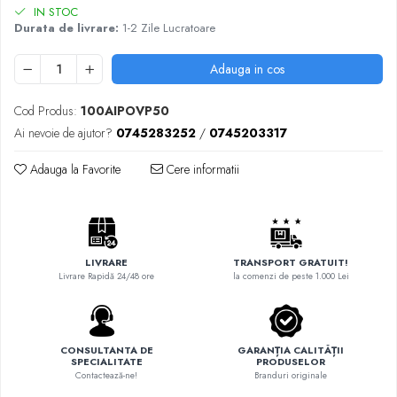
IN STOC
Durata de livrare:
1-2 Zile Lucratoare
Adauga in cos
Cod Produs:
100AIPOVP50
Ai nevoie de ajutor?
0745283252
/
0745203317
Adauga la Favorite
Cere informatii
LIVRARE
TRANSPORT GRATUIT!
Livrare Rapidă 24/48 ore
la comenzi de peste 1.000 Lei
CONSULTANTA DE
GARANȚIA CALITĂȚII
SPECIALITATE
PRODUSELOR
Contactează-ne!
Branduri originale