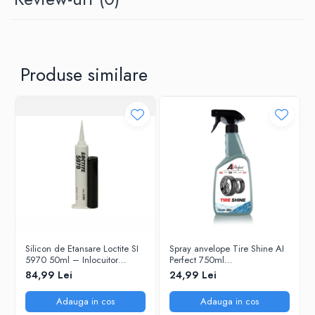
Specificații tehnice:
Cantitate: 50 ml
Cod produs: 100AIPOVP50
Produse similare
Tip produs: odorizant auto spray
Aromă: Vanilla Patchouli
Producător: AIPERFECT
Fabricat în România
Silicon de Etansare Loctite SI
Spray anvelope Tire Shine AI
5970 50ml – Inlocuitor
Perfect 750ml
Garnituri Flanse, Rezistent
(100AIPCTS750) – luciu și
84,99 Lei
24,99 Lei
-50°C / +200°C, Uscare 25
protecție UV
Minute, Metal si Plastic
Adauga in cos
Adauga in cos