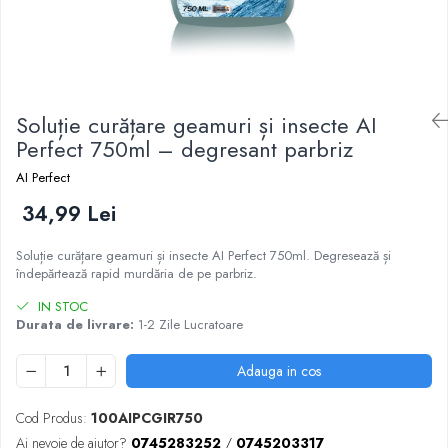
Soluție curățare geamuri și insecte AI
Perfect 750ml – degresant parbriz
AI Perfect
34,99 Lei
Soluție curățare geamuri și insecte AI Perfect 750ml. Degresează și
îndepărtează rapid murdăria de pe parbriz.
IN STOC
Durata de livrare:
1-2 Zile Lucratoare
Adauga in cos
Cod Produs:
100AIPCGIR750
Ai nevoie de ajutor?
0745283252
/
0745203317