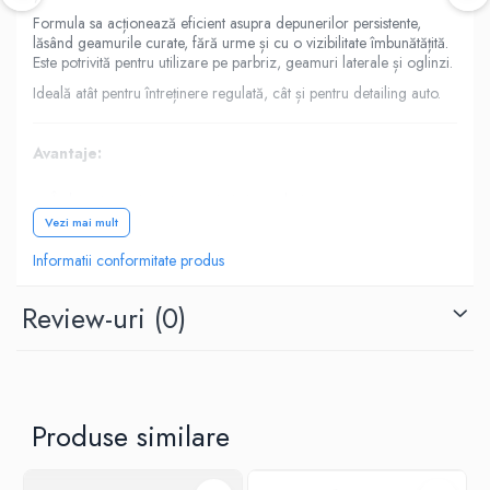
Formula sa acționează eficient asupra depunerilor persistente,
lăsând geamurile curate, fără urme și cu o vizibilitate îmbunătățită.
Este potrivită pentru utilizare pe parbriz, geamuri laterale și oglinzi.
Ideală atât pentru întreținere regulată, cât și pentru detailing auto.
Avantaje:
Îndepărtează insecte, grăsimi și murdărie
Curățare eficientă fără urme
Vezi mai mult
Îmbunătățește vizibilitatea
Informatii conformitate produs
Potrivit pentru parbriz, geamuri și oglinzi
Aplicare rapidă și ușoară
Review-uri
(0)
Specificații tehnice:
Producător: AI Perfect
Tip produs: soluție curățare geamuri și insecte
Produse similare
Cantitate: 750 ml
Utilizare: parbriz, geamuri, oglinzi