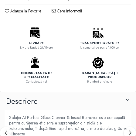
Adauga la Favorite
Cere informatii
LIVRARE
TRANSPORT GRATUIT!
Livrare Rapidă 24/48 ore
la comenzi de peste 1.000 Lei
CONSULTANTA DE
GARANȚIA CALITĂȚII
SPECIALITATE
PRODUSELOR
Contactează-ne!
Branduri originale
Descriere
Soluția AI Perfect Glass Cleaner & Insect Remover este concepută
pentru curățarea eficientă a suprafețelor din sticlă ale
autoturismului, îndepărtând rapid murdăria, urmele de ulei, grăsimi
și insecte.