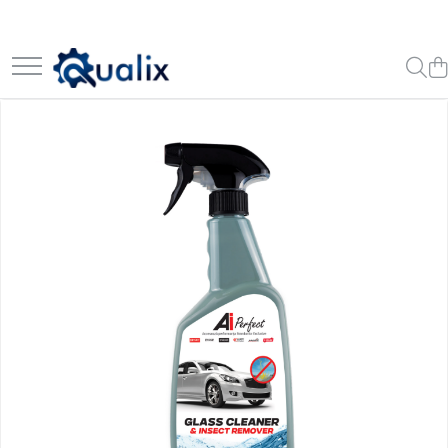
Lichide Auto
Aditivi
Becuri Auto
Echipamente Service
Intretinere Auto
Siguranta Auto
Ulei Motor
Adblue
Aditivi AdBlue
Adaptoare LED
Compresoare portabile
Chimice Auto
Kituri siguranta
0W12
Antigel
Aditivi Ulei
Anulatoare eoare LED
Intretinere baterie si sisteme
Etansanti Auto
0W20
electrice
Lubrifianti Multifunctionali
Solutii Parbriz
Adtitivi combustibil
Auxiliare Halogen
0W30
Truse de Scule
Solutii curatare componente mecanice
Lichid frana
Soluții de Curățare
Auxiliare LED
0W40
Spray frane/ambreiaj
Vopsitorie
Curățare DPF
Halogen
10W40
Vaseline si Unsori Auto
Restaurare Faruri
LED
5W20
Cosmetica Auto
LED Omologat RAR
5W30
Bureti,Lavete,Accesorii
Xenon
5W40
Intretinere exterior
Intretinere interior
Jante si Anvelope
Odorizante Auto