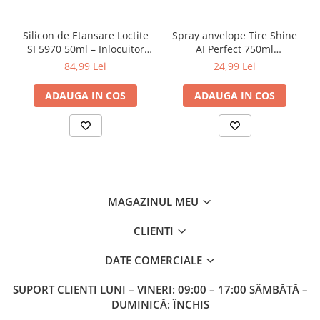
Silicon de Etansare Loctite
Spray anvelope Tire Shine
SI 5970 50ml – Inlocuitor
AI Perfect 750ml
Garnituri Flanse, Rezistent
(100AIPCTS750) – luciu și
84,99 Lei
24,99 Lei
-50°C / +200°C, Uscare 25
protecție UV
Minute, Metal si Plastic
ADAUGA IN COS
ADAUGA IN COS
MAGAZINUL MEU
CLIENTI
DATE COMERCIALE
SUPORT CLIENTI
LUNI – VINERI: 09:00 – 17:00 SÂMBĂTĂ –
DUMINICĂ: ÎNCHIS