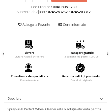
Cod Produs:
100AIPCWC750
Ai nevoie de ajutor?
0745283252
/
0745203317
Adauga la Favorite
Cere informatii
Livrare
Transport gratuit!
Livrare Rapidă 24/48 ore
la comenzi de peste 1.000 Lei
Consultanta de specialitate
Garanția calității produselor
Contactează-ne!
Branduri originale
Descriere
Spray-ul AI Perfect Wheel Cleaner este o soluție eficientă pentru