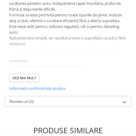
curățarea jantelor auto, îndepărtând rapid murdăria, praful de
frână și depunerile dificile.
Formula sa este potrivită pentru toate tipurile de jante, inclusiv
aliaj și oțel, oferind o curățare eficientă fără a afecta suprafața.
Este ideal atât pentru utilizare regulată, cât și pentru detailing
auto.
Aplicarea este simplă, iar rezultatul este o suprafață curată și fără
reziduuri.
Avantaje:
Îndepărtează eficient praful de frână
Potrivit pentru jante aliaj și oțel
Curățare rapidă fără urme
VEZI MAI MULT
Ușor de aplicat
Informatii conformitate produs
Ideal pentru întreținere și detailing
Review-uri
(0)
Specificații tehnice:
Producător: AI Perfect
Cod produs: 100AIPCWC750
Tip produs: soluție curățare jante
PRODUSE SIMILARE
Cantitate: 750 ml
Utilizare: jante auto (aliaj și oțel)