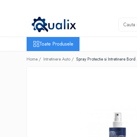
Toate Produsele
Lichide Auto
Adblue
Toate Produsele
Antigel
Home /
Intretinere Auto /
Spray Protectie si Intretinere Bord
Solutii Parbriz
Lichid frana
Aditivi
Aditivi AdBlue
Aditivi Ulei
Adtitivi combustibil
Soluții de Curățare
Curățare DPF
Becuri Auto