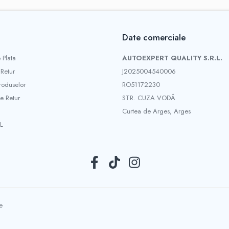
Date comerciale
 Plata
AUTOEXPERT QUALITY S.R.L.
 Retur
J2025004540006
roduselor
RO51172230
e Retur
STR. CUZA VODĂ
Curtea de Arges, Arges
L
e