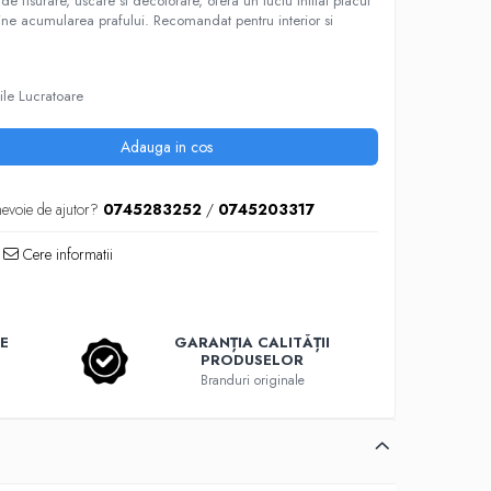
l de fisurare, uscare si decolorare, ofera un luciu initial placut
evine acumularea prafului. Recomandat pentru interior si
ile Lucratoare
Adauga in cos
nevoie de ajutor?
0745283252
/
0745203317
Cere informatii
E
GARANȚIA CALITĂȚII
PRODUSELOR
Branduri originale