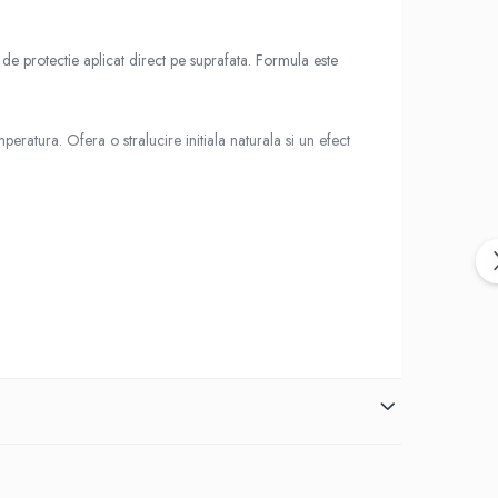
de protectie aplicat direct pe suprafata. Formula este
ratura. Ofera o stralucire initiala naturala si un efect
 uscata si stergeti suprafata. Evitati aplicarea pe sticla sau