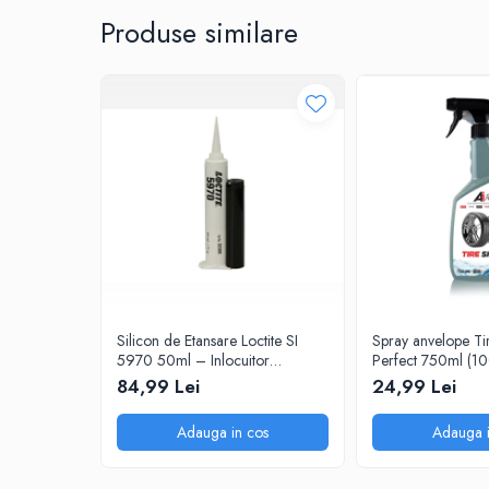
- Aroma: Vanilie
- Tip ambalaj: Flacon pulverizator cu pompa
Produse similare
0W20
- Volum: 250ml
0W30
- Compatibil cu: Plastic, cauciuc, vinil
0W40
10W40
5W20
5W30
5W40
Ulei Transmisie
Silicon de Etansare Loctite SI
Spray anvelope Ti
5970 50ml – Inlocuitor
Perfect 750ml (
Garnituri Flanse, Rezistent -50°C
– luciu și protecț
84,99 Lei
24,99 Lei
/ +200°C, Uscare 25 Minute,
Metal si Plastic
Adauga in cos
Adauga i