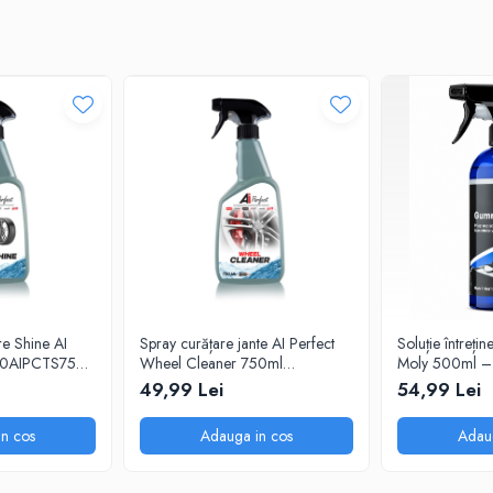
re Shine AI
Spray curățare jante AI Perfect
Soluție întreți
100AIPCTS750)
Wheel Cleaner 750ml
Moly 500ml – p
ie UV
(100AIPCWC750) –
elasticitate
49,99 Lei
54,99 Lei
îndepărtează praful de frână
n cos
Adauga in cos
Adau