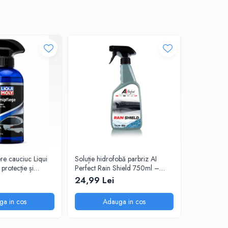
nere cauciuc Liqui
Soluție hidrofobă parbriz AI
Soluție cur
rotecție și
Perfect Rain Shield 750ml –
insecte AI 
efect anti-ploaie
degresant p
24,99 Lei
34,99 L
ga in cos
Adauga in cos
A