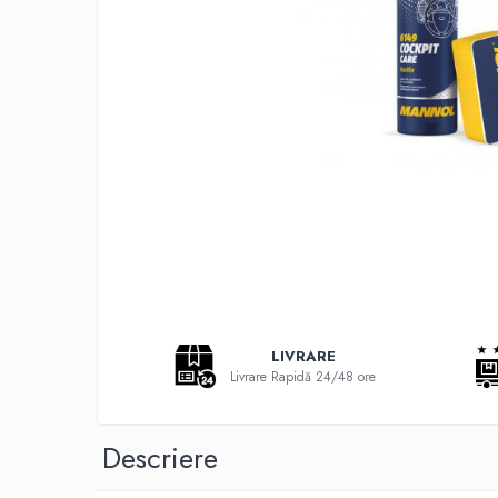
Adaptoare LED
Anulatoare eoare LED
Auxiliare Halogen
Auxiliare LED
Halogen
LED
LED Omologat RAR
Xenon
Echipamente Service
Compresoare portabile
Intretinere baterie si sisteme
LIVRARE
electrice
Livrare Rapidă 24/48 ore
Truse de Scule
Vopsitorie
Descriere
Restaurare Faruri