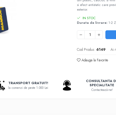
din plastic, cauciuc si vini
si efect antistatic care pr
exterior.
IN STOC
Durata de livrare:
1-2 Z
Cod Produs:
6149
Ai 
Adauga la Favorite
CONSULTANTA D
TRANSPORT GRATUIT!
SPECIALITATE
la comenzi de peste 1.000 Lei
Contactează-ne!