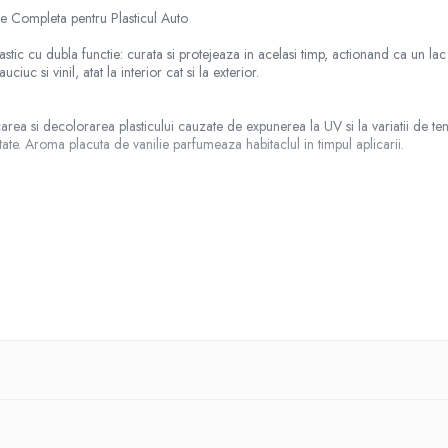
re Completa pentru Plasticul Auto
ic cu dubla functie: curata si protejeaza in acelasi timp, actionand ca un lac 
ciuc si vinil, atat la interior cat si la exterior.
ea si decolorarea plasticului cauzate de expunerea la UV si la variatii de tempe
tate. Aroma placuta de vanilie parfumeaza habitaclul in timpul aplicarii.
u pulverizati direct pe suprafetele din plastic – aplicati pe un burete sau o carpa