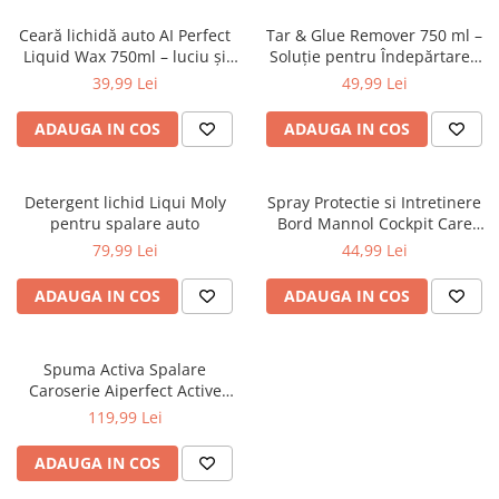
Ceară lichidă auto AI Perfect
Tar & Glue Remover 750 ml –
Liquid Wax 750ml – luciu și
Soluție pentru Îndepărtarea
protecție hidrofobă
Gudronului, Adezivilor și
39,99 Lei
49,99 Lei
Rășinilor
ADAUGA IN COS
ADAUGA IN COS
Detergent lichid Liqui Moly
Spray Protectie si Intretinere
pentru spalare auto
Bord Mannol Cockpit Care
Vanilie 250ml – Luciu,
79,99 Lei
44,99 Lei
Antistatic, Anti-Fisurare,
Plastic si Cauciuc Interior
ADAUGA IN COS
ADAUGA IN COS
Exterior
Spuma Activa Spalare
Caroserie Aiperfect Active
Foam 5L – Indeparteaza
119,99 Lei
Depunerile de Trafic, Confera
Luciu, Sigura pe Crom, Plastic
ADAUGA IN COS
si Cauciuc